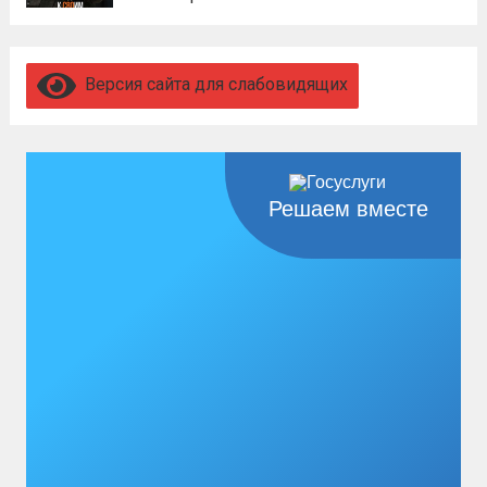
пройдет с 21 апреля по...
Читать дальше
ОСУЩЕСТВЛЯЕТ НАБОР НА ВОЕННУЮ
СЛУЖБУ ПО КОНТРАКТУ ГРАЖДАН
МУЖСКОГО ПОЛА В ВОЗРАСТЕ ОТ 18
Версия сайта для слабовидящих
ДО 65 ЛЕТ Ежемесячное денежное
довольствие составляет от 210 тыс.руб.
При заключении контракта: 400 000 руб.
единовременно от Министерства
Решаем вместе
обороны 1 500...
Читать дальше