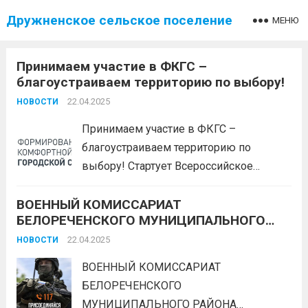
Дружненское сельское поселение
МЕНЮ
Принимаем участие в ФКГС –
благоустраиваем территорию по выбору!
22.04.2025
НОВОСТИ
Принимаем участие в ФКГС –
благоустраиваем территорию по
выбору! Стартует Всероссийское
онлайн голосование по выбору
ВОЕННЫЙ КОМИССАРИАТ
объектов благоустройства в рамках
БЕЛОРЕЧЕНСКОГО МУНИЦИПАЛЬНОГО
федерального проекта «Формирование
РАЙОНА ОСУЩЕСТВЛЯЕТ НАБОР НА
комфортной городской среды»
22.04.2025
НОВОСТИ
ВОЕННУЮ СЛУЖБУ ПО КОНТРАКТУ
национального проекта
ГРАЖДАН МУЖСКОГО ПОЛА В ВОЗРАСТЕ
ВОЕННЫЙ КОМИССАРИАТ
«Инфраструктура для жизни» (далее –
ОТ 18 ДО 65 ЛЕТ
БЕЛОРЕЧЕНСКОГО
Всероссийское голосование). Оно
МУНИЦИПАЛЬНОГО РАЙОНА