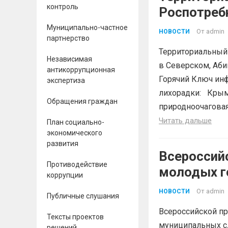
контроль
Роспотреб
Северском
Муниципально-частное
От
admin
НОВОСТИ
партнерство
Белореченс
Территориальный
Ключ информирует о про
Независимая
в Северском, Аби
антикоррупционная
геморраги
Горячий Ключ ин
экспертиза
лихорадки: Крымс
Обращения граждан
природноочаговая 
Читать дальше
План социально-
экономического
развития
Всероссий
Противодействие
молодых г
коррупции
служащих 
От
admin
НОВОСТИ
Публичные слушания
Всероссийской п
Тексты проектов
муниципальных с
решений