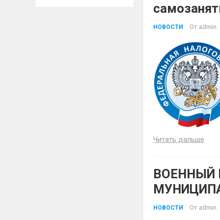
самозанят
От
admin
НОВОСТИ
Читать дальше
ВОЕННЫЙ 
МУНИЦИПА
НАБОР НА
От
admin
НОВОСТИ
ГРАЖДАН 