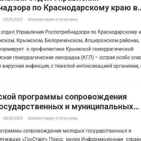
надзора по Краснодарскому краю в
, Абинском, Крымском,
·
28.05.2025
·
Комментарии отключены
ком, Апшеронском районах, г. Горя
 отдел Управления Роспотребнадзора по Краснодарскому 
филактике Крымской
нском, Крымском, Белореченском, Апшеронском районах, 
ческой лихорадки
формирует о профилактике Крымской геморрагической
кая геморрагическая лихорадка (КГЛ) – острая особо опа
вирусная инфекция, с тяжелой интоксикацией организма, с.
ской программы сопровождения
осударственных и муниципальных
«ГосСтарт»
·
28.05.2025
·
Комментарии отключены
рограммы сопровождения молодых государственных и
лужащих «ГосСтарт» Пресс_релиз Информационная_справ