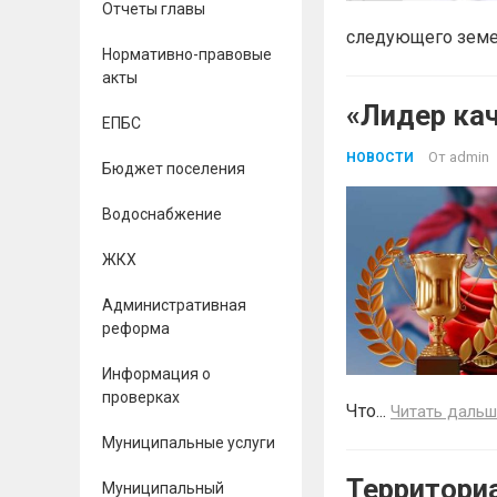
Отчеты главы
следующего земел
Нормативно-правовые
акты
«Лидер ка
ЕПБС
От
admin
НОВОСТИ
Бюджет поселения
Водоснабжение
ЖКХ
Административная
реформа
Информация о
проверках
Что...
Читать дальш
Муниципальные услуги
Территори
Муниципальный