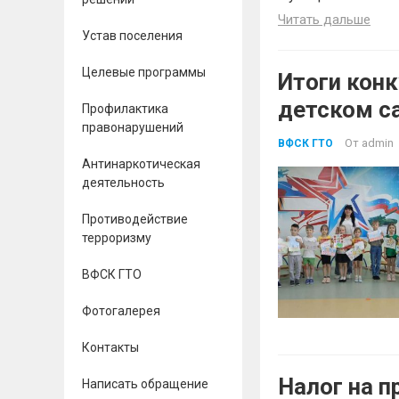
Читать дальше
Устав поселения
Целевые программы
Итоги конк
детском с
Профилактика
правонарушений
От
admin
ВФСК ГТО
Антинаркотическая
деятельность
Противодействие
терроризму
ВФСК ГТО
Фотогалерея
Контакты
Налог на 
Написать обращение