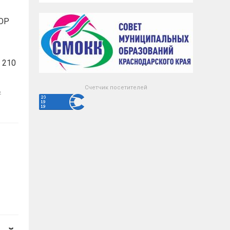
ОР
 210
Счетчик посетителей
ь