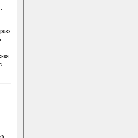
чий
краю
г.
сная
..
ка