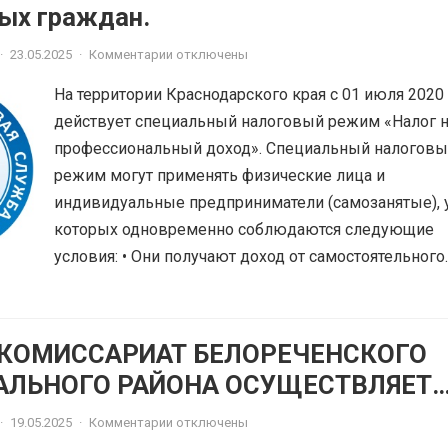
ых граждан.
·
23.05.2025
·
Комментарии отключены
На территории Краснодарского края с 01 июля 2020
действует специальный налоговый режим «Налог 
профессиональный доход». Специальный налогов
режим могут применять физические лица и
индивидуальные предприниматели (самозанятые), 
которых одновременно соблюдаются следующие
условия: • Они получают доход от самостоятельного..
КОМИССАРИАТ БЕЛОРЕЧЕНСКОГО
ЛЬНОГО РАЙОНА ОСУЩЕСТВЛЯЕТ
 ВОЕННУЮ СЛУЖБУ ПО КОНТРАКТУ
·
19.05.2025
·
Комментарии отключены
МУЖСКОГО ПОЛА В ВОЗРАСТЕ ОТ 1