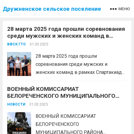
Дружненское сельское поселение
МЕНЮ
28 марта 2025 года прошли соревнования
среди мужских и женских команд в
рамках Спартакиады предприятий,
31.03.2025
ВФСК ГТО
организаций, учреждений МО
Белореченский район, включающие в
28 марта 2025 года прошли
себя выполнение нормативов ВФСК ГТО.
соревнования среди мужских и
женских команд в рамках Спартакиады
предприятий, организаций, учреждений
ВОЕННЫЙ КОМИССАРИАТ
МО Белореченский район, включающие
БЕЛОРЕЧЕНСКОГО МУНИЦИПАЛЬНОГО
в себя выполнение нормативов ВФСК
РАЙОНА ОСУЩЕСТВЛЯЕТ НАБОР НА
ГТО. Это мероприятие собрало команды
31.03.2025
НОВОСТИ
ВОЕННУЮ СЛУЖБУ ПО КОНТРАКТУ
из различных организаций, которые с
ГРАЖДАН МУЖСКОГО ПОЛА В ВОЗРАСТЕ
ВОЕННЫЙ КОМИССАРИАТ
большим энтузиазмом и духом...
Читать
ОТ 18 ДО 65 ЛЕТ
БЕЛОРЕЧЕНСКОГО
дальше
МУНИЦИПАЛЬНОГО РАЙОНА