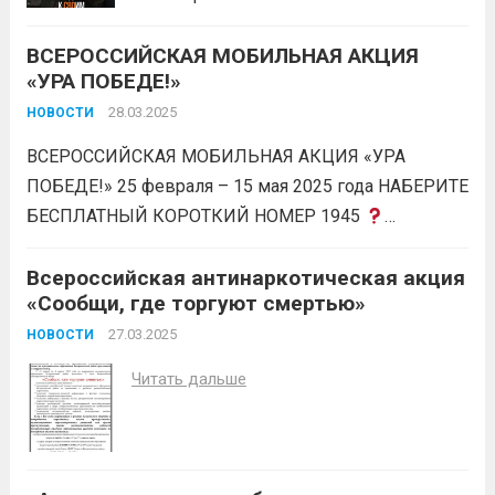
ОСУЩЕСТВЛЯЕТ НАБОР НА ВОЕННУЮ
ВСЕРОССИЙСКАЯ МОБИЛЬНАЯ АКЦИЯ
СЛУЖБУ ПО КОНТРАКТУ ГРАЖДАН
«УРА ПОБЕДЕ!»
МУЖСКОГО ПОЛА В ВОЗРАСТЕ ОТ 18
ДО 65 ЛЕТ Ежемесячное денежное
28.03.2025
НОВОСТИ
довольствие составляет от 210 тыс.руб.
ВСЕРОССИЙСКАЯ МОБИЛЬНАЯ АКЦИЯ «УРА
При заключении контракта: 400 000 руб.
ПОБЕДЕ!» 25 февраля – 15 мая 2025 года НАБЕРИТЕ
единовременно от Министерства
БЕСПЛАТНЫЙ КОРОТКИЙ НОМЕР 1945
обороны 1...
Читать дальше
Установите любимые мелодии Победы вместо
гудка или звонка на телефоне!
Всероссийская антинаркотическая акция
Слушайте голос
«Сообщи, где торгуют смертью»
Левитана – ежедневные сводки Совинформбюро!
Получите ссылку на...
27.03.2025
Читать дальше
НОВОСТИ
Читать дальше