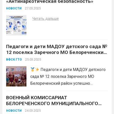
«Антинаркотическая безопасность»
27.03.2025
НОВОСТИ
Читать дальше
Педагоги и дети МАДОУ детского сада №
12 поселка Заречного МО Белореченский
район успешно выполнили нормативы
25.03.2025
ВФСК ГТО
Всероссийского физкультурно-
спортивного комплекса «Готов к труду и
Педагоги и дети МАДОУ детского
обороне» (ГТО)!
сада № 12 поселка Заречного МО
Белореченский район успешно
выполнили нормативы Всероссийского
ВОЕННЫЙ КОМИССАРИАТ
физкультурно-спортивного комплекса
БЕЛОРЕЧЕНСКОГО МУНИЦИПАЛЬНОГО
«Готов к труду и обороне» (ГТО)!
С
РАЙОНА ОСУЩЕСТВЛЯЕТ НАБОР НА
радостью сообщаем, что маленькие
24.03.2025
НОВОСТИ