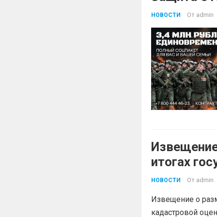
От
admin
НОВОСТИ
Извещение
итогах го
земельных
От
admin
НОВОСТИ
Краснодарс
Извещение о разм
кадастровой оцен