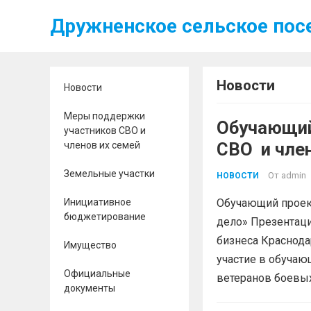
Дружненское сельское пос
Новости
Новости
Меры поддержки
Обучающий
участников СВО и
СВО и 
членов их семей
Земельные участки
От
admin
НОВОСТИ
Инициативное
Обучающий проект
бюджетирование
дело» Презентац
бизнеса Краснода
Имущество
участие в обучаю
Официальные
ветеранов боевых
документы