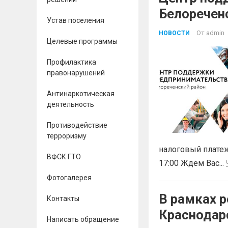
Белоречен
Устав поселения
Краснодар
От
admin
НОВОСТИ
Целевые программы
БЕСПЛАТН
Профилактика
правонарушений
Антинаркотическая
деятельность
Противодействие
терроризму
налоговый платеж
ВФСК ГТО
17:00 Ждем Вас...
Фотогалерея
В рамках р
Контакты
Краснодар
Написать обращение