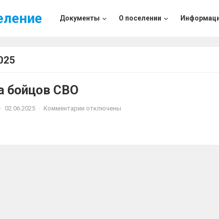
еление
Документы
О поселении
Информац
025
 бойцов СВО
·
02.06.2025
·
Комментарии отключены