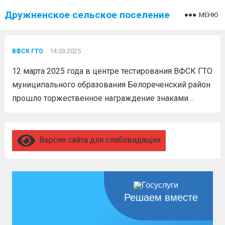
Дружненское сельское поселение
МЕНЮ
14.03.2025
ВФСК ГТО
12 марта 2025 года в центре тестирования ВФСК ГТО
муниципального образования Белореченский район
прошло торжественное награждение знаками
отличия Всероссийского физкультурно-спортивного
комплекса «Готов к труду и обороне» (ГТО)!
Это
событие собрало множество активных и
Версия сайта для слабовидящих
целеустремлённых ребят, которые на практике
демонстрируют...
Читать дальше
Решаем вместе