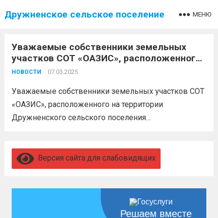
Дружненское сельское поселение
МЕНЮ
Уважаемые собственники земельных
участков СОТ «ОАЗИС», расположенного
на территории Дружненского сельского
07.03.2025
НОВОСТИ
поселения Белореченского района
Уважаемые собственники земельных участков СОТ
«ОАЗИС», расположенного на территории
Дружненского сельского поселения
Белореченского района. 19 марта 2025 года в 12.00
ч. по Московскому времени, состоится судебное
заседание по гражданскому делу 2-93/2025 об
Версия сайта для слабовидящих
установлении границ земельных участков на данной
территории. Все...
Читать дальше
Решаем вместе