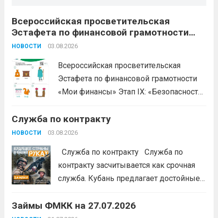
Всероссийская просветительская
Эстафета по финансовой грамотности
«Мои финансы»
03.08.2026
НОВОСТИ
Всероссийская просветительская
Эстафета по финансовой грамотности
«Мои финансы» Этап IX: «Безопасность
денег в цифровой среде» Подробнее на
Служба по контракту
портале: моифинансы.рф
#ЭстафетаМоиФинансы
Читать дальше
03.08.2026
НОВОСТИ
Служба по контракту Служба по
контракту засчитывается как срочная
служба. Кубань предлагает достойные
условия для тех, кто готов встать на
Займы ФМКК на 27.07.2026
защиту Отечества:
3,4 млн рублей
единовременно;
бесплатный