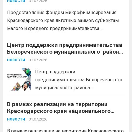
31.07.2026
НОВОСТИ
земельный участок;
кредитные
Предоставление Фондом микрофинансирования
каникулы;
сохранение места...
Читать
Краснодарского края льготных займов субъектам
дальше
малого и среднего предпринимательства
Краснодарского края «Старт»: Сумма от 100 тыс. до
5 млн. рублей Срок от 7 мес. до 36 мес. Процентная
Центр поддержки предпринимательства
Белореченского муниципального района
ставка 0,1- 8,15 % годовых Возможно установление
Краснодарского края приглашает на
льготного периода...
31.07.2026
Читать дальше
НОВОСТИ
БЕСПЛАТНЫЕ КОНСУЛЬТАЦИИ
Центр поддержки
предпринимательства Белореченского
муниципального района
Краснодарского края приглашает на
В рамках реализации на территории
БЕСПЛАТНЫЕ КОНСУЛЬТАЦИИ
Краснодарского края национального
Бухгалтерский учет и заполнение
проекта «Эффективная и конкурентная
деклараций; Трудовое
31.07.2026
НОВОСТИ
экономика»
законодательство; Бизнес-
В рамках реализации на территории Краснодарского