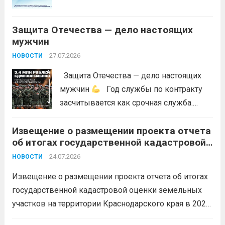
пожарами, в соответствии со ст. 53.5
Лесного...
Читать дальше
Защита Отечества — дело настоящих
мужчин
27.07.2026
НОВОСТИ
Защита Отечества — дело настоящих
мужчин
Год службы по контракту
засчитывается как срочная служба.
Перевод в другое подразделение
Извещение о размещении проекта отчета
невозможен без вашего согласия,
об итогах государственной кадастровой
увольнение по окончании срока
оценки земельных участков на
гарантировано. Регион предоставляет
24.07.2026
НОВОСТИ
территории Краснодарского края в 2026
бойцам множество мер поддержки:
году
Извещение о размещении проекта отчета об итогах
3,4 млн рублей единовременно;...
Читать
государственной кадастровой оценки земельных
дальше
участков на территории Краснодарского края в 2026
году, а также о порядке и сроках представления