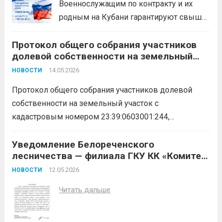
Военнослужащим по контракту и их
уголовное законодательство
родным на Кубани гарантируют свыше
изменениями, сотрудникам ОМВД
30 региональных льгот, среди которых:
России по Белореченскому району
Протокол общего собрания участников
предоставление земельного участка;
предоставлено право изымать...
Читать
долевой собственности на земельный
кредитные каникулы;
помощь с
дальше
участок с кадастровым номером
газификацией дома;
путёвки в
14.05.2026
НОВОСТИ
23:39:0603001:244, расположенный по
санатории;
льготное зачисление
адресу: Краснодарский край, р-н
Протокол общего собрания участников долевой
детей...
Читать дальше
Белореченский, с\о Дружненское, земли
собственности на земельный участок с
бывшего АО «Комсомольское»
кадастровым номером 23:39:0603001:244,
расположенный по адресу: Краснодарский край, р-н
Белореченский, с\о Дружненское, земли бывшего
Уведомление Белореченского
лесничества — филиала ГКУ КК «Комитет
АО «Комсомольское» (скачать)
Читать дальше
по лесу»
12.05.2026
НОВОСТИ
Читать дальше