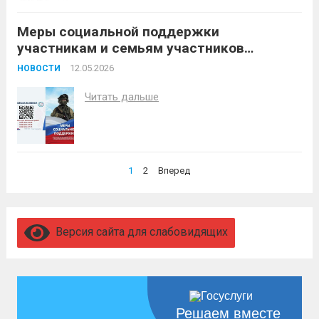
Меры социальной поддержки
участникам и семьям участников
специальной военной операции,
12.05.2026
НОВОСТИ
предоставляемые ГКУ КК УСЗН в
Белореченском районе
Читать дальше
Пагинация
1
2
Вперед
записей
Версия сайта для слабовидящих
Решаем вместе