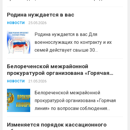
финальном форуме 22–23 июля. В этом году заявки
принимают по пяти направлениям: социальному,
Родина нуждается в вас
кадровому, технологическому,
25.05.2026
НОВОСТИ
предпринимательскому и...
Читать дальше
Родина нуждается в вас Для
военнослужащих по контракту и их
семей действует свыше 30
региональных мер поддержки:
Белореченской межрайонной
предоставление земельного участка в
прокуратурой организована «Горячая
Краснодарском крае; кредитные
линия» по вопросам соблюдения
каникулы; помощь с подключением
21.05.2026
НОВОСТИ
исполнения законодательства при
газа к дому; путёвки в санатории;
оказании гинекологической, акушерской
Белореченской межрайонной
льготное зачисление детей в детские
и неонатальной медицинской помощи
прокуратурой организована «Горячая
сады...
Читать дальше
линия» по вопросам соблюдения
исполнения законодательства при
Изменяется порядок кассационного
оказании гинекологической,