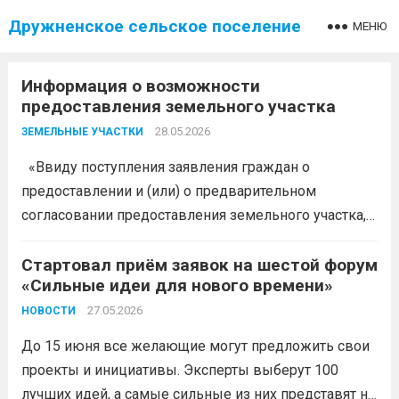
Дружненское сельское поселение
МЕНЮ
Информация о возможности
предоставления земельного участка
28.05.2026
ЗЕМЕЛЬНЫЕ УЧАСТКИ
«Ввиду поступления заявления граждан о
предоставлении и (или) о предварительном
согласовании предоставления земельного участка,
администрация муниципального образования
Белореченский муниципальный район
Стартовал приём заявок на шестой форум
«Сильные идеи для нового времени»
Краснодарского края в соответствии с пп. 1 п. 1 ст.
39.18 ЗК РФ информирует о возможности
27.05.2026
НОВОСТИ
предоставления следующего земельного...
Читать
До 15 июня все желающие могут предложить свои
дальше
проекты и инициативы. Эксперты выберут 100
лучших идей, а самые сильные из них представят на