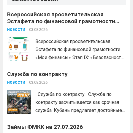
Всероссийская просветительская
Эстафета по финансовой грамотности
«Мои финансы»
03.08.2026
НОВОСТИ
Всероссийская просветительская
Эстафета по финансовой грамотности
«Мои финансы» Этап IX: «Безопасность
денег в цифровой среде» Подробнее на
Служба по контракту
портале: моифинансы.рф
#ЭстафетаМоиФинансы
Читать дальше
03.08.2026
НОВОСТИ
Служба по контракту Служба по
контракту засчитывается как срочная
служба. Кубань предлагает достойные
условия для тех, кто готов встать на
Займы ФМКК на 27.07.2026
защиту Отечества:
3,4 млн рублей