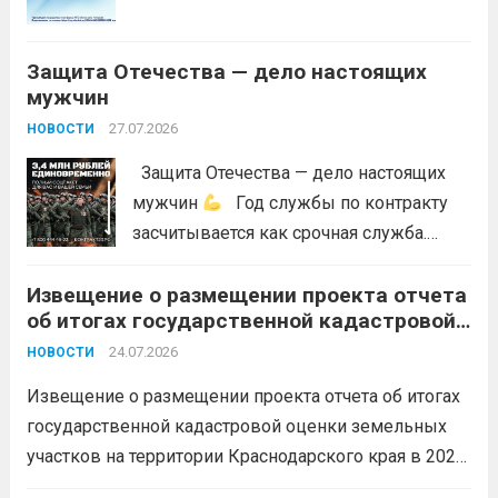
пожарами, в соответствии со ст. 53.5
Лесного...
Читать дальше
Защита Отечества — дело настоящих
мужчин
27.07.2026
НОВОСТИ
Защита Отечества — дело настоящих
мужчин
Год службы по контракту
засчитывается как срочная служба.
Перевод в другое подразделение
Извещение о размещении проекта отчета
невозможен без вашего согласия,
об итогах государственной кадастровой
увольнение по окончании срока
оценки земельных участков на
гарантировано. Регион предоставляет
24.07.2026
НОВОСТИ
территории Краснодарского края в 2026
бойцам множество мер поддержки:
году
Извещение о размещении проекта отчета об итогах
3,4 млн рублей единовременно;...
Читать
государственной кадастровой оценки земельных
дальше
участков на территории Краснодарского края в 2026
году, а также о порядке и сроках представления