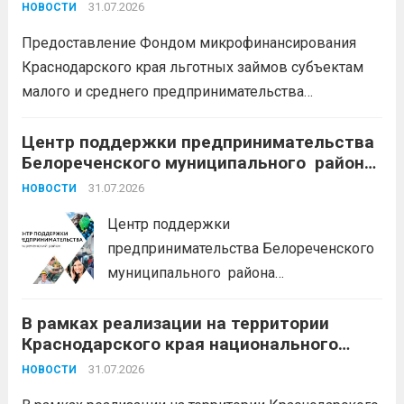
единовременно;
бесплатный
31.07.2026
НОВОСТИ
земельный участок;
кредитные
Предоставление Фондом микрофинансирования
каникулы;
сохранение места...
Читать
Краснодарского края льготных займов субъектам
дальше
малого и среднего предпринимательства
Краснодарского края «Старт»: Сумма от 100 тыс. до
5 млн. рублей Срок от 7 мес. до 36 мес. Процентная
Центр поддержки предпринимательства
Белореченского муниципального района
ставка 0,1- 8,15 % годовых Возможно установление
Краснодарского края приглашает на
льготного периода...
31.07.2026
Читать дальше
НОВОСТИ
БЕСПЛАТНЫЕ КОНСУЛЬТАЦИИ
Центр поддержки
предпринимательства Белореченского
муниципального района
Краснодарского края приглашает на
В рамках реализации на территории
БЕСПЛАТНЫЕ КОНСУЛЬТАЦИИ
Краснодарского края национального
Бухгалтерский учет и заполнение
проекта «Эффективная и конкурентная
деклараций; Трудовое
31.07.2026
НОВОСТИ
экономика»
законодательство; Бизнес-