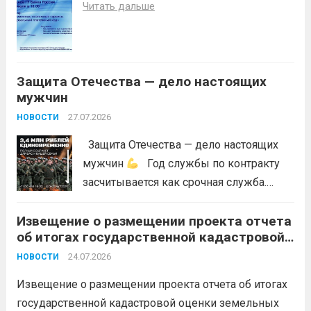
Читать дальше
возникновений чрезвычайных
ситуаций в лесах, связанных с лесными
пожарами, в соответствии со ст. 53.5
Лесного...
Читать дальше
Защита Отечества — дело настоящих
мужчин
27.07.2026
НОВОСТИ
Защита Отечества — дело настоящих
мужчин
Год службы по контракту
засчитывается как срочная служба.
Перевод в другое подразделение
Извещение о размещении проекта отчета
невозможен без вашего согласия,
об итогах государственной кадастровой
увольнение по окончании срока
оценки земельных участков на
гарантировано. Регион предоставляет
24.07.2026
НОВОСТИ
территории Краснодарского края в 2026
бойцам множество мер поддержки:
году
Извещение о размещении проекта отчета об итогах
3,4 млн рублей единовременно;...
Читать
государственной кадастровой оценки земельных