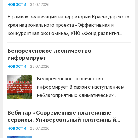
проекта «Эффективная и конкурентная
деклараций; Трудовое
31.07.2026
НОВОСТИ
экономика»
законодательство; Бизнес-
В рамках реализации на территории Краснодарского
планирование и правовое обеспечение;
края национального проекта «Эффективная и
Микрозаймы для предпринимателей по
конкурентная экономика», УНО «Фонд развития
низким ставкам; Единый налоговый
бизнеса Краснодарского края» информирует о
платеж; Самозанятость. Телефон:
доступных мерах поддержки субъектов малого и
Белореченское лесничество
+79892903917 Часы работы: 08:00-17:00
информирует
среднего предпринимательства и граждан,
Ждем Вас...
Читать дальше
желающих вести бизнес.
29.07.2026
Читать дальше
НОВОСТИ
Белореченское лесничество
информирует В связи с наступлением
неблагоприятных климатических
условий (повышение температуры
Вебинар «Современные платежные
воздуха, отсутствие осадков,
сервисы. Универсальный платежный
порывистый ветер), в целях
код»
недопущения ухудшения лесопожарной
28.07.2026
НОВОСТИ
обстановки и предотвращения