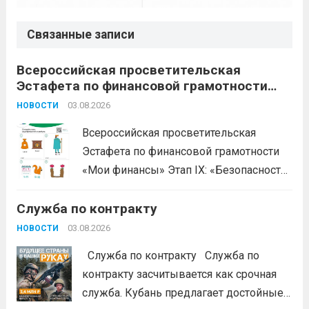
Связанные записи
Всероссийская просветительская
Эстафета по финансовой грамотности
«Мои финансы»
03.08.2026
НОВОСТИ
Всероссийская просветительская
Эстафета по финансовой грамотности
«Мои финансы» Этап IX: «Безопасность
денег в цифровой среде» Подробнее на
Служба по контракту
портале: моифинансы.рф
#ЭстафетаМоиФинансы
Читать дальше
03.08.2026
НОВОСТИ
Служба по контракту Служба по
контракту засчитывается как срочная
служба. Кубань предлагает достойные