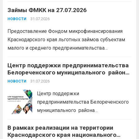
условия для тех, кто готов встать на
Займы ФМКК на 27.07.2026
защиту Отечества:
3,4 млн рублей
единовременно;
бесплатный
31.07.2026
НОВОСТИ
земельный участок;
кредитные
Предоставление Фондом микрофинансирования
каникулы;
сохранение места...
Читать
Краснодарского края льготных займов субъектам
дальше
малого и среднего предпринимательства
Краснодарского края «Старт»: Сумма от 100 тыс. до
5 млн. рублей Срок от 7 мес. до 36 мес. Процентная
Центр поддержки предпринимательства
Белореченского муниципального района
ставка 0,1- 8,15 % годовых Возможно установление
Краснодарского края приглашает на
льготного периода...
31.07.2026
Читать дальше
НОВОСТИ
БЕСПЛАТНЫЕ КОНСУЛЬТАЦИИ
Центр поддержки
предпринимательства Белореченского
муниципального района
Краснодарского края приглашает на
В рамках реализации на территории
БЕСПЛАТНЫЕ КОНСУЛЬТАЦИИ
Краснодарского края национального
Бухгалтерский учет и заполнение