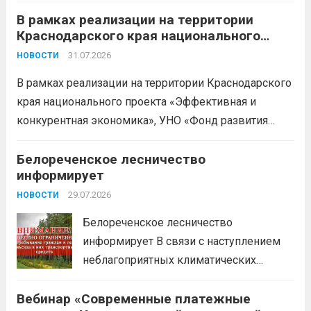
В рамках реализации на территории
БЕСПЛАТНЫЕ КОНСУЛЬТАЦИИ
Краснодарского края национального
Бухгалтерский учет и заполнение
проекта «Эффективная и конкурентная
деклараций; Трудовое
31.07.2026
НОВОСТИ
экономика»
законодательство; Бизнес-
В рамках реализации на территории Краснодарского
планирование и правовое обеспечение;
края национального проекта «Эффективная и
Микрозаймы для предпринимателей по
конкурентная экономика», УНО «Фонд развития
низким ставкам; Единый налоговый
бизнеса Краснодарского края» информирует о
платеж; Самозанятость. Телефон:
доступных мерах поддержки субъектов малого и
Белореченское лесничество
+79892903917 Часы работы: 08:00-17:00
информирует
среднего предпринимательства и граждан,
Ждем Вас...
Читать дальше
желающих вести бизнес.
29.07.2026
Читать дальше
НОВОСТИ
Белореченское лесничество
информирует В связи с наступлением
неблагоприятных климатических
условий (повышение температуры
Вебинар «Современные платежные
воздуха, отсутствие осадков,