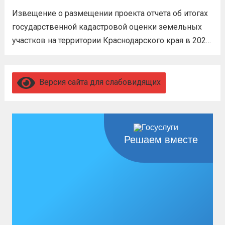
территории Краснодарского края в 2026
бойцам множество мер поддержки:
году
Извещение о размещении проекта отчета об итогах
3,4 млн рублей единовременно;...
Читать
государственной кадастровой оценки земельных
дальше
участков на территории Краснодарского края в 2026
году, а также о порядке и сроках представления
замечаний к нему (скачать)
Читать дальше
Версия сайта для слабовидящих
Решаем вместе