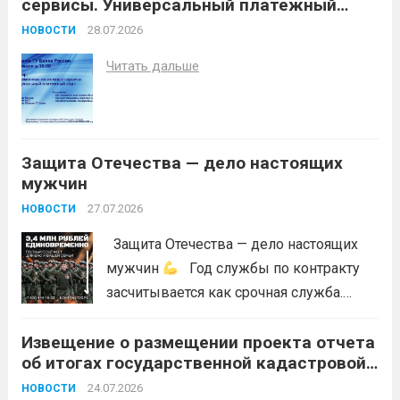
сервисы. Универсальный платежный
порывистый ветер), в целях
код»
недопущения ухудшения лесопожарной
28.07.2026
НОВОСТИ
обстановки и предотвращения
Читать дальше
возникновений чрезвычайных
ситуаций в лесах, связанных с лесными
пожарами, в соответствии со ст. 53.5
Лесного...
Читать дальше
Защита Отечества — дело настоящих
мужчин
27.07.2026
НОВОСТИ
Защита Отечества — дело настоящих
мужчин
Год службы по контракту
засчитывается как срочная служба.
Перевод в другое подразделение
Извещение о размещении проекта отчета
невозможен без вашего согласия,
об итогах государственной кадастровой
увольнение по окончании срока
оценки земельных участков на
гарантировано. Регион предоставляет
24.07.2026
НОВОСТИ