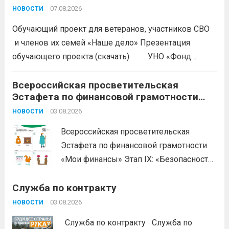
дело»
07.08.2026
НОВОСТИ
Обучающий проект для ветеранов, участников СВО
и членов их семей «Наше дело» Презентация
обучающего проекта (скачать) УНО «Фонд
развития бизнеса Краснодарского края»
продолжается прием заявок на бесплатное участие в
Всероссийская просветительская
Эстафета по финансовой грамотности
обучающем проекте «Наше дело». Обучение
«Мои финансы»
ориентировано на ветеранов боевых...
03.08.2026
Читать дальше
НОВОСТИ
Всероссийская просветительская
Эстафета по финансовой грамотности
«Мои финансы» Этап IX: «Безопасность
денег в цифровой среде» Подробнее на
Служба по контракту
портале: моифинансы.рф
#ЭстафетаМоиФинансы
Читать дальше
03.08.2026
НОВОСТИ
Служба по контракту Служба по