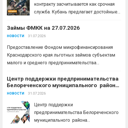
контракту засчитывается как срочная
служба. Кубань предлагает достойные
условия для тех, кто готов встать на
Займы ФМКК на 27.07.2026
защиту Отечества:
3,4 млн рублей
единовременно;
бесплатный
31.07.2026
НОВОСТИ
земельный участок;
кредитные
Предоставление Фондом микрофинансирования
каникулы;
сохранение места...
Читать
Краснодарского края льготных займов субъектам
дальше
малого и среднего предпринимательства
Краснодарского края «Старт»: Сумма от 100 тыс. до
5 млн. рублей Срок от 7 мес. до 36 мес. Процентная
Центр поддержки предпринимательства
Белореченского муниципального района
ставка 0,1- 8,15 % годовых Возможно установление
Краснодарского края приглашает на
льготного периода...
31.07.2026
Читать дальше
НОВОСТИ
БЕСПЛАТНЫЕ КОНСУЛЬТАЦИИ
Центр поддержки
предпринимательства Белореченского
муниципального района
Краснодарского края приглашает на