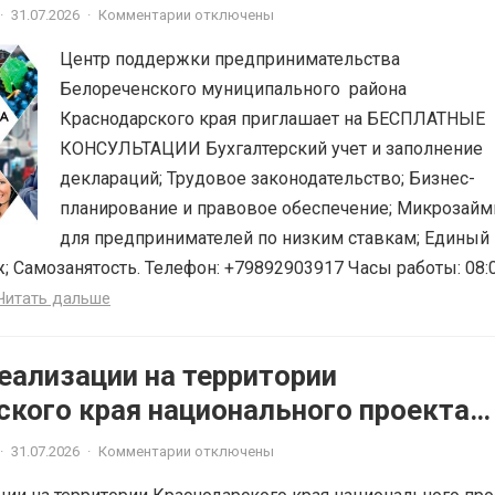
ского края приглашает на
·
31.07.2026
·
Комментарии отключены
ЫЕ КОНСУЛЬТАЦИИ
Центр поддержки предпринимательства
Белореченского муниципального района
Краснодарского края приглашает на БЕСПЛАТНЫЕ
КОНСУЛЬТАЦИИ Бухгалтерский учет и заполнение
деклараций; Трудовое законодательство; Бизнес-
планирование и правовое обеспечение; Микрозай
для предпринимателей по низким ставкам; Единый
; Самозанятость. Телефон: +79892903917 Часы работы: 08:
Читать дальше
еализации на территории
ского края национального проекта
ная и конкурентная экономика»
·
31.07.2026
·
Комментарии отключены