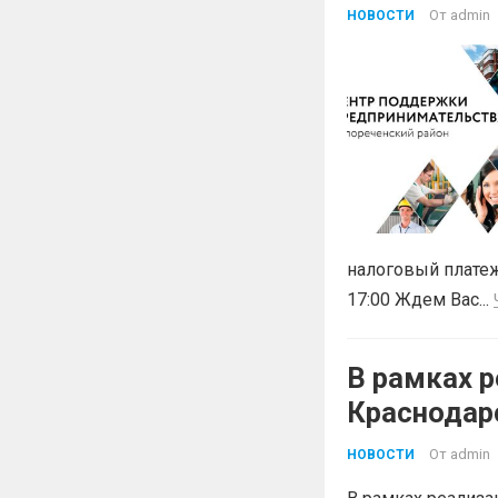
Краснодар
От
admin
НОВОСТИ
БЕСПЛАТН
налоговый платеж
17:00 Ждем Вас...
В рамках р
Краснодар
«Эффектив
От
admin
НОВОСТИ