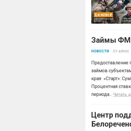
Займы ФМК
От
admin
НОВОСТИ
Предоставление 
займов субъектам
края «Старт»: Сум
Процентная ставк
периода...
Читать 
Центр под
Белоречен