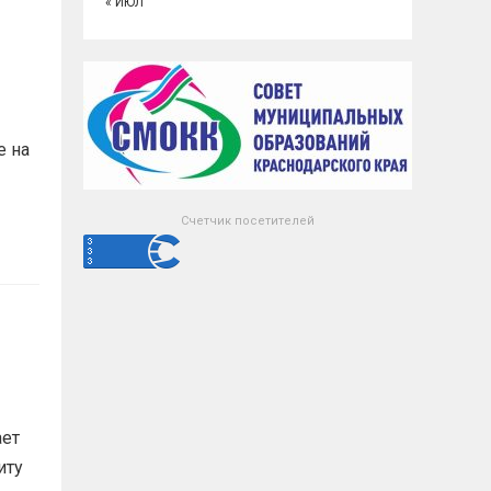
« ИЮЛ
е на
Счетчик посетителей
ает
иту