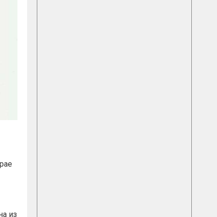
крае
на из