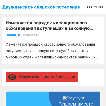
Дружненское сельское поселение
МЕНЮ
Изменяется порядок кассационного
обжалования вступивших в законную
силу судебных актов мировых судей и
20.05.2026
НОВОСТИ
апелляционных актов районных судов
Изменяется порядок кассационного обжалования
вступивших в законную силу судебных актов
мировых судей и апелляционных актов районных
судов Вступающим в силу с 10.05.2026
Федеральным конституционным законом от
09.04.2026 № 1-ФКЗ «О внесении изменений в
Версия сайта для слабовидящих
статьи 19.1 и 20 Федерального конституционного...
Читать дальше
Решаем вместе