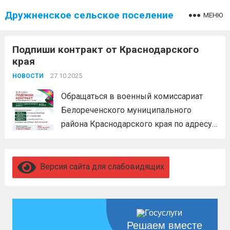
Дружненское сельское поселение
МЕНЮ
Подпиши контракт от Краснодарского
края
27.10.2025
НОВОСТИ
Обращаться в военный комиссариат
Белореченского муниципального
района Краснодарского края по адресу:
г.Белореченск, ул. Таманской Армии
д.204. Контактные телефоны:
Городской: 8 (861 55) 2-22-50, 8-989-
Версия сайта для слабовидящих
823-02-00
Читать дальше
Решаем вместе