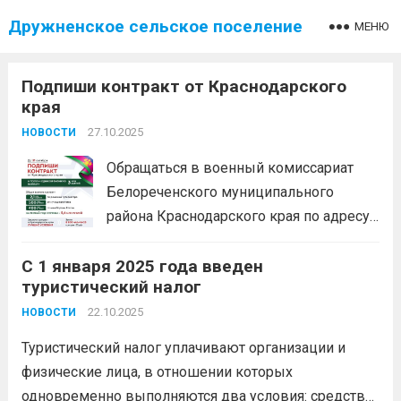
Дружненское сельское поселение
МЕНЮ
Подпиши контракт от Краснодарского
края
27.10.2025
НОВОСТИ
Обращаться в военный комиссариат
Белореченского муниципального
района Краснодарского края по адресу:
г.Белореченск, ул. Таманской Армии
С 1 января 2025 года введен
д.204. Контактные телефоны:
туристический налог
Городской: 8 (861 55) 2-22-50, 8-989-
823-02-00
22.10.2025
Читать дальше
НОВОСТИ
Туристический налог уплачивают организации и
физические лица, в отношении которых
одновременно выполняются два условия: средства