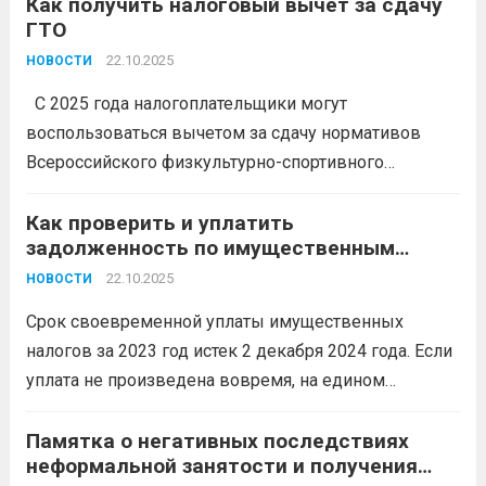
физической активностью, например, за занятия в
Как получить налоговый вычет за сдачу
ГТО
фитнес-клубах или спортивных секциях. Вычет
можно получить за себя, а также за...
22.10.2025
Читать дальше
НОВОСТИ
С 2025 года налогоплательщики могут
воспользоваться вычетом за сдачу нормативов
Всероссийского физкультурно-спортивного
комплекса «Готов к труду и обороне» (ГТО). Вычет
предоставляется гражданам, которые в 2025 году: —
Как проверить и уплатить
задолженность по имущественным
впервые награждены знаком отличия ГТО; —
налогам
повторно сдали нормативы и подтвердили
22.10.2025
НОВОСТИ
полученный...
Читать дальше
Срок своевременной уплаты имущественных
налогов за 2023 год истек 2 декабря 2024 года. Если
уплата не произведена вовремя, на едином
налоговом счете (ЕНС) налогоплательщика
образуется отрицательное сальдо, наличие которого
Памятка о негативных последствиях
неформальной занятости и получения
является основанием для направления ему