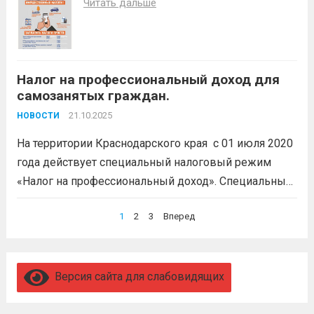
Читать дальше
Налог на профессиональный доход для
самозанятых граждан.
21.10.2025
НОВОСТИ
На территории Краснодарского края с 01 июля 2020
года действует специальный налоговый режим
«Налог на профессиональный доход». Специальный
налоговый режим могут применять физические
Пагинация
1
2
3
Вперед
лица и индивидуальные предприниматели
записей
(самозанятые), у которых одновременно
соблюдаются следующие условия: Они получают
доход от самостоятельного ведения...
Читать дальше
Версия сайта для слабовидящих