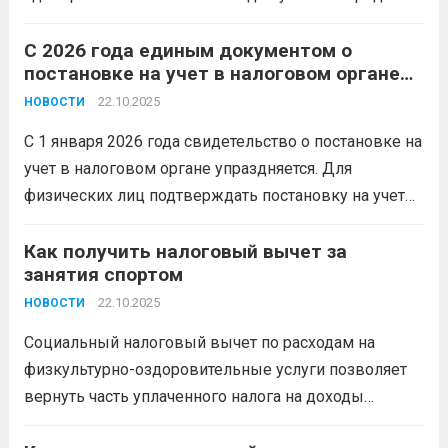
размещения должны быть включены в реестр
классифицированных средств размещения,
С 2026 года единым документом о
постановке на учет в налоговом органе
предусмотренный Федеральным законом от
станет выписка
24.11.1996 № 132-ФЗ «Об основах туристской
22.10.2025
НОВОСТИ
деятельности в Российской Федерации»; владение
С 1 января 2026 года свидетельство о постановке на
средствами...
Читать дальше
учет в налоговом органе упраздняется. Для
физических лиц подтверждать постановку на учет
будет выписка из ЕГРН (Единого государственного
реестра налогоплательщиков). Но выданные ранее
Как получить налоговый вычет за
занятия спортом
свидетельства менять не придется, они сохраняют
свою силу....
22.10.2025
Читать дальше
НОВОСТИ
Социальный налоговый вычет по расходам на
физкультурно-оздоровительные услуги позволяет
вернуть часть уплаченного налога на доходы
физических лиц (НДФЛ) за расходы, связанные с