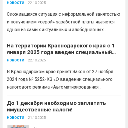
«серой» заработной платы
требования об уплате задолженности. Сумма долга...
22.10.2025
НОВОСТИ
Читать дальше
Сложившаяся ситуация с неформальной занятостью
и получением «серой» заработной платы является
одной из самых актуальных и злободневных
проблем в настоящее время. Чтобы сэкономить на
налогах, многие работодатели «прячут» часть
На территории Краснодарского края с 1
января 2025 года введен специальный
зарплаты своих наемных работников от
налоговый режим – АвтоУСН
официального оформления. Занятость с устной
22.10.2025
НОВОСТИ
договоренностью...
Читать дальше
В Краснодарском крае принят Закон от 27 ноября
2024 года № 5252-КЗ «О введении специального
налогового режима «Автоматизированная
упрощенная система налогообложения» на
территории Краснодарского края» (далее – Закон №
До 1 декабря необходимо заплатить
имущественные налоги!
5252-КЗ). АвтоУСН подходит небольшим
организациям и предпринимателям. Численность
21.10.2025
НОВОСТИ
работников должна быть...
Читать дальше