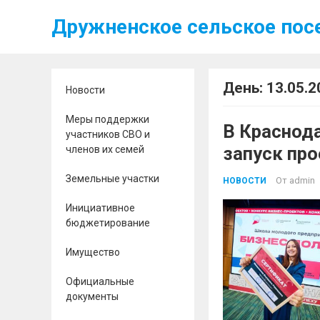
Дружненское сельское пос
День:
13.05.2
Новости
Меры поддержки
В Краснод
участников СВО и
запуск пр
членов их семей
предприни
Земельные участки
От
admin
НОВОСТИ
Инициативное
бюджетирование
Имущество
Официальные
документы