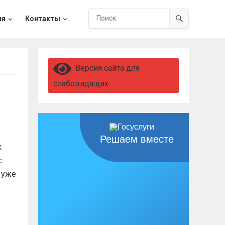
ия
Контакты
Версия сайта для
слабовидящих
Решаем вместе
к
с
 уже
о