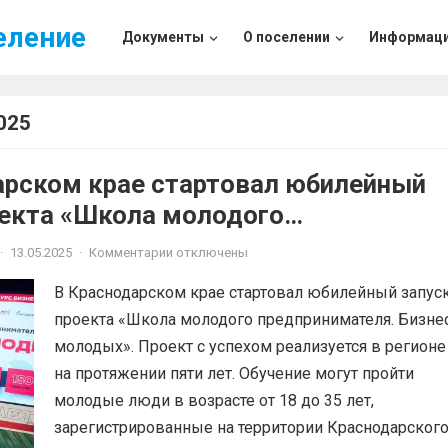
еление
Документы
О поселении
Информац
025
арском крае стартовал юбилейный
оекта «Школа молодого
мателя. Бизнес молодых».
·
13.05.2025
·
Комментарии отключены
В Краснодарском крае стартовал юбилейный запус
проекта «Школа молодого предпринимателя. Бизне
молодых». Проект с успехом реализуется в регионе
на протяжении пяти лет. Обучение могут пройти
молодые люди в возрасте от 18 до 35 лет,
зарегистрированные на территории Краснодарског