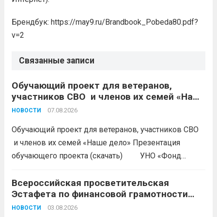
Брендбук: https://may9.ru/Brandbook_Pobeda80.pdf?
v=2
Связанные записи
Обучающий проект для ветеранов,
участников СВО и членов их семей «Наше
дело»
07.08.2026
НОВОСТИ
Обучающий проект для ветеранов, участников СВО
и членов их семей «Наше дело» Презентация
обучающего проекта (скачать) УНО «Фонд
развития бизнеса Краснодарского края»
продолжается прием заявок на бесплатное участие в
Всероссийская просветительская
Эстафета по финансовой грамотности
обучающем проекте «Наше дело». Обучение
«Мои финансы»
ориентировано на ветеранов боевых...
03.08.2026
Читать дальше
НОВОСТИ