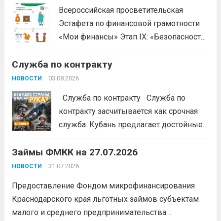
Всероссийская просветительская
Эстафета по финансовой грамотности
«Мои финансы» Этап IX: «Безопасность
денег в цифровой среде» Подробнее на
Служба по контракту
портале: моифинансы.рф
#ЭстафетаМоиФинансы
Читать дальше
03.08.2026
НОВОСТИ
Служба по контракту Служба по
контракту засчитывается как срочная
служба. Кубань предлагает достойные
условия для тех, кто готов встать на
Займы ФМКК на 27.07.2026
защиту Отечества:
3,4 млн рублей
единовременно;
бесплатный
31.07.2026
НОВОСТИ
земельный участок;
кредитные
Предоставление Фондом микрофинансирования
каникулы;
сохранение места...
Читать
Краснодарского края льготных займов субъектам
дальше
малого и среднего предпринимательства