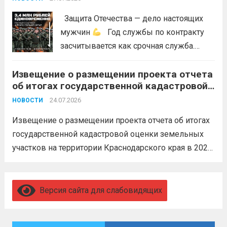
Защита Отечества — дело настоящих
мужчин
Год службы по контракту
засчитывается как срочная служба.
Перевод в другое подразделение
Извещение о размещении проекта отчета
невозможен без вашего согласия,
об итогах государственной кадастровой
увольнение по окончании срока
оценки земельных участков на
гарантировано. Регион предоставляет
24.07.2026
НОВОСТИ
территории Краснодарского края в 2026
бойцам множество мер поддержки:
году
Извещение о размещении проекта отчета об итогах
3,4 млн рублей единовременно;...
Читать
государственной кадастровой оценки земельных
дальше
участков на территории Краснодарского края в 2026
году, а также о порядке и сроках представления
замечаний к нему (скачать)
Читать дальше
Версия сайта для слабовидящих