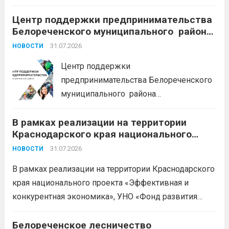
Краснодарского края «Старт»: Сумма от 100 тыс. до
5 млн. рублей Срок от 7 мес. до 36 мес. Процентная
Центр поддержки предпринимательства
Белореченского муниципального района
ставка 0,1- 8,15 % годовых Возможно установление
Краснодарского края приглашает на
льготного периода...
31.07.2026
Читать дальше
НОВОСТИ
БЕСПЛАТНЫЕ КОНСУЛЬТАЦИИ
Центр поддержки
предпринимательства Белореченского
муниципального района
Краснодарского края приглашает на
В рамках реализации на территории
БЕСПЛАТНЫЕ КОНСУЛЬТАЦИИ
Краснодарского края национального
Бухгалтерский учет и заполнение
проекта «Эффективная и конкурентная
деклараций; Трудовое
31.07.2026
НОВОСТИ
экономика»
законодательство; Бизнес-
В рамках реализации на территории Краснодарского
планирование и правовое обеспечение;
края национального проекта «Эффективная и
Микрозаймы для предпринимателей по
конкурентная экономика», УНО «Фонд развития
низким ставкам; Единый налоговый
бизнеса Краснодарского края» информирует о
платеж; Самозанятость. Телефон:
доступных мерах поддержки субъектов малого и
Белореченское лесничество