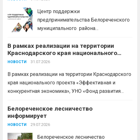
БЕСПЛАТНЫЕ КОНСУЛЬТАЦИИ
Центр поддержки
предпринимательства Белореченского
муниципального района
Краснодарского края приглашает на
В рамках реализации на территории
БЕСПЛАТНЫЕ КОНСУЛЬТАЦИИ
Краснодарского края национального
Бухгалтерский учет и заполнение
проекта «Эффективная и конкурентная
деклараций; Трудовое
31.07.2026
НОВОСТИ
экономика»
законодательство; Бизнес-
В рамках реализации на территории Краснодарского
планирование и правовое обеспечение;
края национального проекта «Эффективная и
Микрозаймы для предпринимателей по
конкурентная экономика», УНО «Фонд развития
низким ставкам; Единый налоговый
бизнеса Краснодарского края» информирует о
платеж; Самозанятость. Телефон:
доступных мерах поддержки субъектов малого и
Белореченское лесничество
+79892903917 Часы работы: 08:00-17:00
информирует
среднего предпринимательства и граждан,
Ждем Вас...
Читать дальше
желающих вести бизнес.
29.07.2026
Читать дальше
НОВОСТИ
Белореченское лесничество