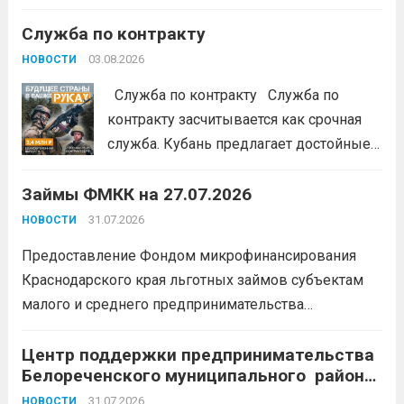
денег в цифровой среде» Подробнее на
Служба по контракту
портале: моифинансы.рф
#ЭстафетаМоиФинансы
Читать дальше
03.08.2026
НОВОСТИ
Служба по контракту Служба по
контракту засчитывается как срочная
служба. Кубань предлагает достойные
условия для тех, кто готов встать на
Займы ФМКК на 27.07.2026
защиту Отечества:
3,4 млн рублей
единовременно;
бесплатный
31.07.2026
НОВОСТИ
земельный участок;
кредитные
Предоставление Фондом микрофинансирования
каникулы;
сохранение места...
Читать
Краснодарского края льготных займов субъектам
дальше
малого и среднего предпринимательства
Краснодарского края «Старт»: Сумма от 100 тыс. до
5 млн. рублей Срок от 7 мес. до 36 мес. Процентная
Центр поддержки предпринимательства
Белореченского муниципального района
ставка 0,1- 8,15 % годовых Возможно установление
Краснодарского края приглашает на
льготного периода...
31.07.2026
Читать дальше
НОВОСТИ