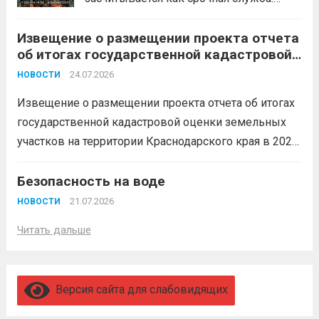
Перевод в другое подразделение
Извещение о размещении проекта отчета
невозможен без вашего согласия,
об итогах государственной кадастровой
увольнение по окончании срока
оценки земельных участков на
гарантировано. Регион предоставляет
24.07.2026
НОВОСТИ
территории Краснодарского края в 2026
бойцам множество мер поддержки:
году
Извещение о размещении проекта отчета об итогах
3,4 млн рублей единовременно;...
Читать
государственной кадастровой оценки земельных
дальше
участков на территории Краснодарского края в 2026
году, а также о порядке и сроках представления
замечаний к нему (скачать)
Безопасность на воде
Читать дальше
21.07.2026
НОВОСТИ
Читать дальше
Версия сайта для слабовидящих