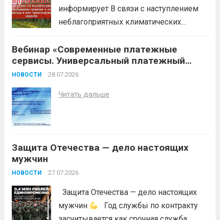
информирует В связи с наступлением
неблагоприятных климатических
условий (повышение температуры
Вебинар «Современные платежные
воздуха, отсутствие осадков,
сервисы. Универсальный платежный
порывистый ветер), в целях
код»
недопущения ухудшения лесопожарной
28.07.2026
НОВОСТИ
обстановки и предотвращения
Читать дальше
возникновений чрезвычайных
ситуаций в лесах, связанных с лесными
пожарами, в соответствии со ст. 53.5
Лесного...
Читать дальше
Защита Отечества — дело настоящих
мужчин
27.07.2026
НОВОСТИ
Защита Отечества — дело настоящих
мужчин
Год службы по контракту
засчитывается как срочная служба.