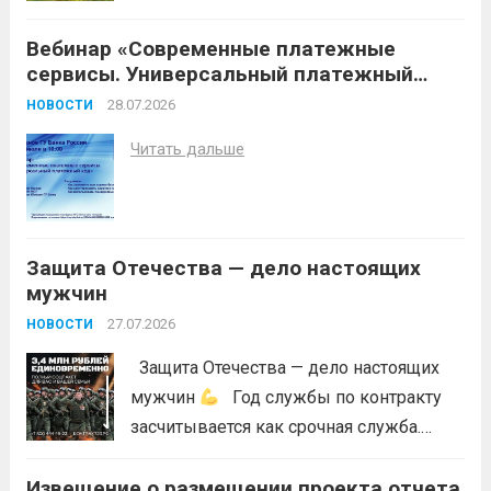
условий (повышение температуры
Вебинар «Современные платежные
воздуха, отсутствие осадков,
сервисы. Универсальный платежный
порывистый ветер), в целях
код»
недопущения ухудшения лесопожарной
28.07.2026
НОВОСТИ
обстановки и предотвращения
Читать дальше
возникновений чрезвычайных
ситуаций в лесах, связанных с лесными
пожарами, в соответствии со ст. 53.5
Лесного...
Читать дальше
Защита Отечества — дело настоящих
мужчин
27.07.2026
НОВОСТИ
Защита Отечества — дело настоящих
мужчин
Год службы по контракту
засчитывается как срочная служба.
Перевод в другое подразделение
Извещение о размещении проекта отчета
невозможен без вашего согласия,