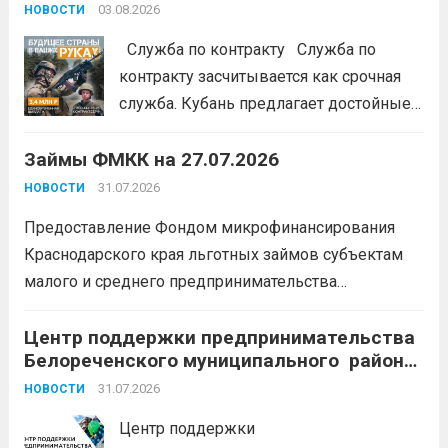
#ЭстафетаМоиФинансы
Читать дальше
03.08.2026
НОВОСТИ
Служба по контракту Служба по
контракту засчитывается как срочная
служба. Кубань предлагает достойные
условия для тех, кто готов встать на
Займы ФМКК на 27.07.2026
защиту Отечества:
3,4 млн рублей
единовременно;
бесплатный
31.07.2026
НОВОСТИ
земельный участок;
кредитные
Предоставление Фондом микрофинансирования
каникулы;
сохранение места...
Читать
Краснодарского края льготных займов субъектам
дальше
малого и среднего предпринимательства
Краснодарского края «Старт»: Сумма от 100 тыс. до
5 млн. рублей Срок от 7 мес. до 36 мес. Процентная
Центр поддержки предпринимательства
Белореченского муниципального района
ставка 0,1- 8,15 % годовых Возможно установление
Краснодарского края приглашает на
льготного периода...
31.07.2026
Читать дальше
НОВОСТИ
БЕСПЛАТНЫЕ КОНСУЛЬТАЦИИ
Центр поддержки