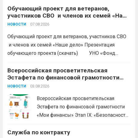
Обучающий проект для ветеранов,
участников СВО и членов их семей «Наше
дело»
07.08.2026
НОВОСТИ
Обучающий проект для ветеранов, участников СВО
и членов их семей «Наше дело» Презентация
обучающего проекта (скачать) УНО «Фонд
развития бизнеса Краснодарского края»
продолжается прием заявок на бесплатное участие в
Всероссийская просветительская
Эстафета по финансовой грамотности
обучающем проекте «Наше дело». Обучение
«Мои финансы»
ориентировано на ветеранов боевых...
03.08.2026
Читать дальше
НОВОСТИ
Всероссийская просветительская
Эстафета по финансовой грамотности
«Мои финансы» Этап IX: «Безопасность
денег в цифровой среде» Подробнее на
Служба по контракту
портале: моифинансы.рф