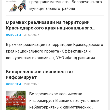
предпринимательства Белореченского
муниципального района
Краснодарского края приглашает на
В рамках реализации на территории
БЕСПЛАТНЫЕ КОНСУЛЬТАЦИИ
Краснодарского края национального
Бухгалтерский учет и заполнение
проекта «Эффективная и конкурентная
деклараций; Трудовое
31.07.2026
НОВОСТИ
экономика»
законодательство; Бизнес-
В рамках реализации на территории Краснодарского
планирование и правовое обеспечение;
края национального проекта «Эффективная и
Микрозаймы для предпринимателей по
конкурентная экономика», УНО «Фонд развития
низким ставкам; Единый налоговый
бизнеса Краснодарского края» информирует о
платеж; Самозанятость. Телефон:
доступных мерах поддержки субъектов малого и
Белореченское лесничество
+79892903917 Часы работы: 08:00-17:00
информирует
среднего предпринимательства и граждан,
Ждем Вас...
Читать дальше
желающих вести бизнес.
29.07.2026
Читать дальше
НОВОСТИ
Белореченское лесничество
информирует В связи с наступлением
неблагоприятных климатических