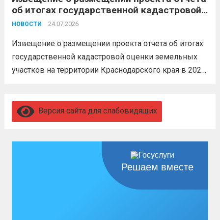
об итогах государственной кадастровой
увольнение по окончании срока
оценки земельных участков на
гарантировано. Регион предоставляет
24.07.2026
НОВОСТИ
территории Краснодарского края в 2026
бойцам множество мер поддержки:
году
Извещение о размещении проекта отчета об итогах
3,4 млн рублей единовременно;...
Читать
государственной кадастровой оценки земельных
дальше
участков на территории Краснодарского края в 2026
году, а также о порядке и сроках представления
замечаний к нему (скачать)
Читать дальше
Версия сайта для слабовидящих
Решаем вместе