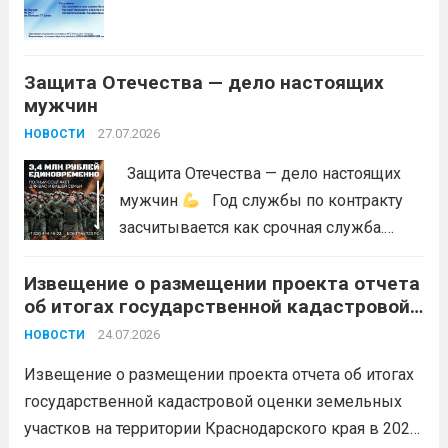
ситуаций в лесах, связанных с лесными
пожарами, в соответствии со ст. 53.5
Лесного...
Читать дальше
Защита Отечества — дело настоящих
мужчин
27.07.2026
НОВОСТИ
Защита Отечества — дело настоящих
мужчин
Год службы по контракту
засчитывается как срочная служба.
Перевод в другое подразделение
Извещение о размещении проекта отчета
невозможен без вашего согласия,
об итогах государственной кадастровой
увольнение по окончании срока
оценки земельных участков на
гарантировано. Регион предоставляет
24.07.2026
НОВОСТИ
территории Краснодарского края в 2026
бойцам множество мер поддержки:
году
Извещение о размещении проекта отчета об итогах
3,4 млн рублей единовременно;...
Читать
государственной кадастровой оценки земельных
дальше
участков на территории Краснодарского края в 2026