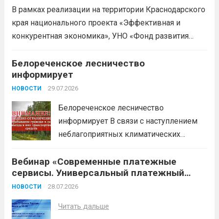
законодательство; Бизнес-
В рамках реализации на территории Краснодарского
планирование и правовое обеспечение;
края национального проекта «Эффективная и
Микрозаймы для предпринимателей по
конкурентная экономика», УНО «Фонд развития
низким ставкам; Единый налоговый
бизнеса Краснодарского края» информирует о
платеж; Самозанятость. Телефон:
доступных мерах поддержки субъектов малого и
Белореченское лесничество
+79892903917 Часы работы: 08:00-17:00
информирует
среднего предпринимательства и граждан,
Ждем Вас...
Читать дальше
желающих вести бизнес.
29.07.2026
Читать дальше
НОВОСТИ
Белореченское лесничество
информирует В связи с наступлением
неблагоприятных климатических
условий (повышение температуры
Вебинар «Современные платежные
воздуха, отсутствие осадков,
сервисы. Универсальный платежный
порывистый ветер), в целях
код»
недопущения ухудшения лесопожарной
28.07.2026
НОВОСТИ
обстановки и предотвращения
Читать дальше
возникновений чрезвычайных