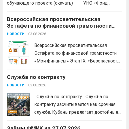
обучающего проекта (скачать) УНО «Фонд
развития бизнеса Краснодарского края»
продолжается прием заявок на бесплатное участие в
Всероссийская просветительская
Эстафета по финансовой грамотности
обучающем проекте «Наше дело». Обучение
«Мои финансы»
ориентировано на ветеранов боевых...
03.08.2026
Читать дальше
НОВОСТИ
Всероссийская просветительская
Эстафета по финансовой грамотности
«Мои финансы» Этап IX: «Безопасность
денег в цифровой среде» Подробнее на
Служба по контракту
портале: моифинансы.рф
#ЭстафетаМоиФинансы
Читать дальше
03.08.2026
НОВОСТИ
Служба по контракту Служба по
контракту засчитывается как срочная
служба. Кубань предлагает достойные
условия для тех, кто готов встать на
Займы ФМКК на 27.07.2026
защиту Отечества:
3,4 млн рублей