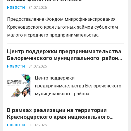
единовременно;
бесплатный
31.07.2026
НОВОСТИ
земельный участок;
кредитные
Предоставление Фондом микрофинансирования
каникулы;
сохранение места...
Читать
Краснодарского края льготных займов субъектам
дальше
малого и среднего предпринимательства
Краснодарского края «Старт»: Сумма от 100 тыс. до
5 млн. рублей Срок от 7 мес. до 36 мес. Процентная
Центр поддержки предпринимательства
Белореченского муниципального района
ставка 0,1- 8,15 % годовых Возможно установление
Краснодарского края приглашает на
льготного периода...
31.07.2026
Читать дальше
НОВОСТИ
БЕСПЛАТНЫЕ КОНСУЛЬТАЦИИ
Центр поддержки
предпринимательства Белореченского
муниципального района
Краснодарского края приглашает на
В рамках реализации на территории
БЕСПЛАТНЫЕ КОНСУЛЬТАЦИИ
Краснодарского края национального
Бухгалтерский учет и заполнение
проекта «Эффективная и конкурентная
деклараций; Трудовое
31.07.2026
НОВОСТИ
экономика»