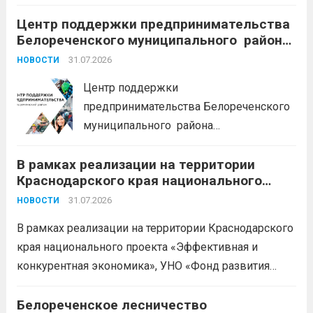
Краснодарского края «Старт»: Сумма от 100 тыс. до
5 млн. рублей Срок от 7 мес. до 36 мес. Процентная
Центр поддержки предпринимательства
Белореченского муниципального района
ставка 0,1- 8,15 % годовых Возможно установление
Краснодарского края приглашает на
льготного периода...
31.07.2026
Читать дальше
НОВОСТИ
БЕСПЛАТНЫЕ КОНСУЛЬТАЦИИ
Центр поддержки
предпринимательства Белореченского
муниципального района
Краснодарского края приглашает на
В рамках реализации на территории
БЕСПЛАТНЫЕ КОНСУЛЬТАЦИИ
Краснодарского края национального
Бухгалтерский учет и заполнение
проекта «Эффективная и конкурентная
деклараций; Трудовое
31.07.2026
НОВОСТИ
экономика»
законодательство; Бизнес-
В рамках реализации на территории Краснодарского
планирование и правовое обеспечение;
края национального проекта «Эффективная и
Микрозаймы для предпринимателей по
конкурентная экономика», УНО «Фонд развития
низким ставкам; Единый налоговый
бизнеса Краснодарского края» информирует о
платеж; Самозанятость. Телефон:
доступных мерах поддержки субъектов малого и
Белореченское лесничество