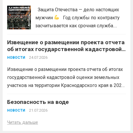
Защита Отечества — дело настоящих
мужчин
Год службы по контракту
засчитывается как срочная служба.
Перевод в другое подразделение
Извещение о размещении проекта отчета
невозможен без вашего согласия,
об итогах государственной кадастровой
увольнение по окончании срока
оценки земельных участков на
гарантировано. Регион предоставляет
24.07.2026
НОВОСТИ
территории Краснодарского края в 2026
бойцам множество мер поддержки:
году
Извещение о размещении проекта отчета об итогах
3,4 млн рублей единовременно;...
Читать
государственной кадастровой оценки земельных
дальше
участков на территории Краснодарского края в 2026
году, а также о порядке и сроках представления
замечаний к нему (скачать)
Безопасность на воде
Читать дальше
21.07.2026
НОВОСТИ
Читать дальше