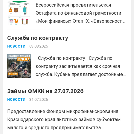
Всероссийская просветительская
Эстафета по финансовой грамотности
«Мои финансы» Этап IX: «Безопасность
денег в цифровой среде» Подробнее на
Служба по контракту
портале: моифинансы.рф
#ЭстафетаМоиФинансы
Читать дальше
03.08.2026
НОВОСТИ
Служба по контракту Служба по
контракту засчитывается как срочная
служба. Кубань предлагает достойные
условия для тех, кто готов встать на
Займы ФМКК на 27.07.2026
защиту Отечества:
3,4 млн рублей
единовременно;
бесплатный
31.07.2026
НОВОСТИ
земельный участок;
кредитные
Предоставление Фондом микрофинансирования
каникулы;
сохранение места...
Читать
Краснодарского края льготных займов субъектам
дальше
малого и среднего предпринимательства