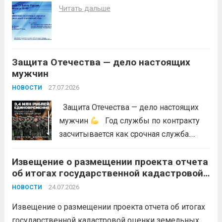
обстановки и предотвращения
Читать дальше
возникновений чрезвычайных
ситуаций в лесах, связанных с лесными
пожарами, в соответствии со ст. 53.5
Лесного...
Читать дальше
Защита Отечества — дело настоящих
мужчин
27.07.2026
НОВОСТИ
Защита Отечества — дело настоящих
мужчин
Год службы по контракту
засчитывается как срочная служба.
Перевод в другое подразделение
Извещение о размещении проекта отчета
невозможен без вашего согласия,
об итогах государственной кадастровой
увольнение по окончании срока
оценки земельных участков на
гарантировано. Регион предоставляет
24.07.2026
НОВОСТИ
территории Краснодарского края в 2026
бойцам множество мер поддержки:
году
Извещение о размещении проекта отчета об итогах
3,4 млн рублей единовременно;...
Читать
государственной кадастровой оценки земельных