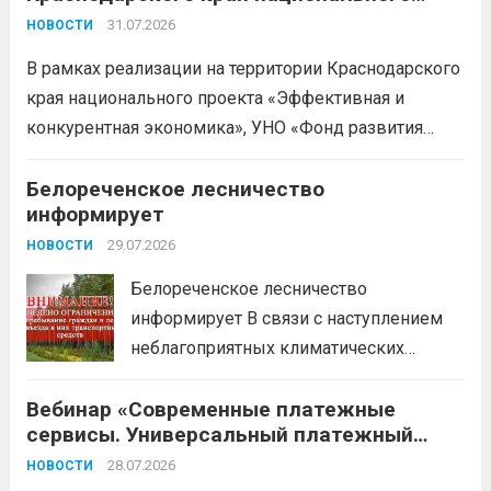
проекта «Эффективная и конкурентная
деклараций; Трудовое
31.07.2026
НОВОСТИ
экономика»
законодательство; Бизнес-
В рамках реализации на территории Краснодарского
планирование и правовое обеспечение;
края национального проекта «Эффективная и
Микрозаймы для предпринимателей по
конкурентная экономика», УНО «Фонд развития
низким ставкам; Единый налоговый
бизнеса Краснодарского края» информирует о
платеж; Самозанятость. Телефон:
доступных мерах поддержки субъектов малого и
Белореченское лесничество
+79892903917 Часы работы: 08:00-17:00
информирует
среднего предпринимательства и граждан,
Ждем Вас...
Читать дальше
желающих вести бизнес.
29.07.2026
Читать дальше
НОВОСТИ
Белореченское лесничество
информирует В связи с наступлением
неблагоприятных климатических
условий (повышение температуры
Вебинар «Современные платежные
воздуха, отсутствие осадков,
сервисы. Универсальный платежный
порывистый ветер), в целях
код»
недопущения ухудшения лесопожарной
28.07.2026
НОВОСТИ