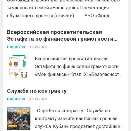
и членов их семей «Наше дело» Презентация
обучающего проекта (скачать) УНО «Фонд
развития бизнеса Краснодарского края»
продолжается прием заявок на бесплатное участие в
Всероссийская просветительская
Эстафета по финансовой грамотности
обучающем проекте «Наше дело». Обучение
«Мои финансы»
ориентировано на ветеранов боевых...
03.08.2026
Читать дальше
НОВОСТИ
Всероссийская просветительская
Эстафета по финансовой грамотности
«Мои финансы» Этап IX: «Безопасность
денег в цифровой среде» Подробнее на
Служба по контракту
портале: моифинансы.рф
#ЭстафетаМоиФинансы
Читать дальше
03.08.2026
НОВОСТИ
Служба по контракту Служба по
контракту засчитывается как срочная
служба. Кубань предлагает достойные