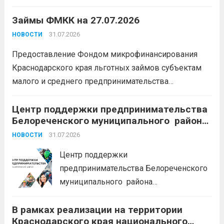
условия для тех, кто готов встать на
Займы ФМКК на 27.07.2026
защиту Отечества:
3,4 млн рублей
единовременно;
бесплатный
31.07.2026
НОВОСТИ
земельный участок;
кредитные
Предоставление Фондом микрофинансирования
каникулы;
сохранение места...
Читать
Краснодарского края льготных займов субъектам
дальше
малого и среднего предпринимательства
Краснодарского края «Старт»: Сумма от 100 тыс. до
5 млн. рублей Срок от 7 мес. до 36 мес. Процентная
Центр поддержки предпринимательства
Белореченского муниципального района
ставка 0,1- 8,15 % годовых Возможно установление
Краснодарского края приглашает на
льготного периода...
31.07.2026
Читать дальше
НОВОСТИ
БЕСПЛАТНЫЕ КОНСУЛЬТАЦИИ
Центр поддержки
предпринимательства Белореченского
муниципального района
Краснодарского края приглашает на
В рамках реализации на территории
БЕСПЛАТНЫЕ КОНСУЛЬТАЦИИ
Краснодарского края национального
Бухгалтерский учет и заполнение