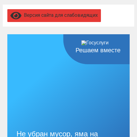
невозможен без вашего согласия,
увольнение по окончании срока
Версия сайта для слабовидящих
гарантировано. Регион предоставляет
бойцам множество мер поддержки:
3,4 млн рублей единовременно;...
Читать
дальше
Решаем вместе
Не убран мусор, яма на