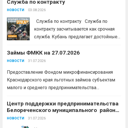
Служба по контракту
портале: моифинансы.рф
#ЭстафетаМоиФинансы
Читать дальше
03.08.2026
НОВОСТИ
Служба по контракту Служба по
контракту засчитывается как срочная
служба. Кубань предлагает достойные
условия для тех, кто готов встать на
Займы ФМКК на 27.07.2026
защиту Отечества:
3,4 млн рублей
единовременно;
бесплатный
31.07.2026
НОВОСТИ
земельный участок;
кредитные
Предоставление Фондом микрофинансирования
каникулы;
сохранение места...
Читать
Краснодарского края льготных займов субъектам
дальше
малого и среднего предпринимательства
Краснодарского края «Старт»: Сумма от 100 тыс. до
5 млн. рублей Срок от 7 мес. до 36 мес. Процентная
Центр поддержки предпринимательства
Белореченского муниципального района
ставка 0,1- 8,15 % годовых Возможно установление
Краснодарского края приглашает на
льготного периода...
31.07.2026
Читать дальше
НОВОСТИ
БЕСПЛАТНЫЕ КОНСУЛЬТАЦИИ