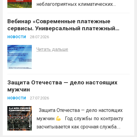
неблагоприятных климатических
условий (повышение температуры
Вебинар «Современные платежные
воздуха, отсутствие осадков,
сервисы. Универсальный платежный
порывистый ветер), в целях
код»
недопущения ухудшения лесопожарной
28.07.2026
НОВОСТИ
обстановки и предотвращения
Читать дальше
возникновений чрезвычайных
ситуаций в лесах, связанных с лесными
пожарами, в соответствии со ст. 53.5
Лесного...
Читать дальше
Защита Отечества — дело настоящих
мужчин
27.07.2026
НОВОСТИ
Защита Отечества — дело настоящих
мужчин
Год службы по контракту
засчитывается как срочная служба.
Перевод в другое подразделение