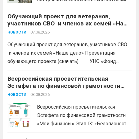
Это возможность получить
Обучающий проект для ветеранов,
современную специальность,
участников СВО и членов их семей «Наше
востребованную в гражданской жизни.
дело»
Требования к кандидатам: возраст от 18
07.08.2026
НОВОСТИ
до 45 лет (для некоторых должностей —
Обучающий проект для ветеранов, участников СВО
до 35); годность...
Читать дальше
и членов их семей «Наше дело» Презентация
обучающего проекта (скачать) УНО «Фонд
развития бизнеса Краснодарского края»
продолжается прием заявок на бесплатное участие в
Всероссийская просветительская
Эстафета по финансовой грамотности
обучающем проекте «Наше дело». Обучение
«Мои финансы»
ориентировано на ветеранов боевых...
03.08.2026
Читать дальше
НОВОСТИ
Всероссийская просветительская
Эстафета по финансовой грамотности
«Мои финансы» Этап IX: «Безопасность
денег в цифровой среде» Подробнее на