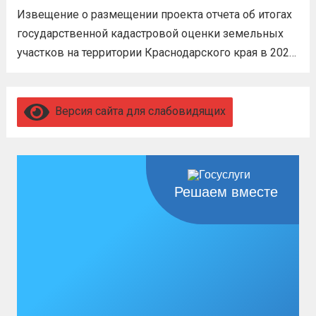
бойцам множество мер поддержки:
году
Извещение о размещении проекта отчета об итогах
3,4 млн рублей единовременно;...
Читать
государственной кадастровой оценки земельных
дальше
участков на территории Краснодарского края в 2026
году, а также о порядке и сроках представления
замечаний к нему (скачать)
Читать дальше
Версия сайта для слабовидящих
Решаем вместе