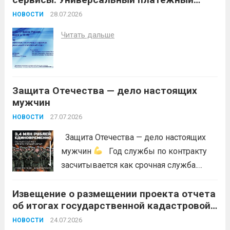
порывистый ветер), в целях
код»
недопущения ухудшения лесопожарной
28.07.2026
НОВОСТИ
обстановки и предотвращения
Читать дальше
возникновений чрезвычайных
ситуаций в лесах, связанных с лесными
пожарами, в соответствии со ст. 53.5
Лесного...
Читать дальше
Защита Отечества — дело настоящих
мужчин
27.07.2026
НОВОСТИ
Защита Отечества — дело настоящих
мужчин
Год службы по контракту
засчитывается как срочная служба.
Перевод в другое подразделение
Извещение о размещении проекта отчета
невозможен без вашего согласия,
об итогах государственной кадастровой
увольнение по окончании срока
оценки земельных участков на
гарантировано. Регион предоставляет
24.07.2026
НОВОСТИ
территории Краснодарского края в 2026