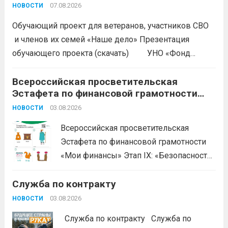
дело»
07.08.2026
НОВОСТИ
Обучающий проект для ветеранов, участников СВО
и членов их семей «Наше дело» Презентация
обучающего проекта (скачать) УНО «Фонд
развития бизнеса Краснодарского края»
продолжается прием заявок на бесплатное участие в
Всероссийская просветительская
Эстафета по финансовой грамотности
обучающем проекте «Наше дело». Обучение
«Мои финансы»
ориентировано на ветеранов боевых...
03.08.2026
Читать дальше
НОВОСТИ
Всероссийская просветительская
Эстафета по финансовой грамотности
«Мои финансы» Этап IX: «Безопасность
денег в цифровой среде» Подробнее на
Служба по контракту
портале: моифинансы.рф
#ЭстафетаМоиФинансы
Читать дальше
03.08.2026
НОВОСТИ
Служба по контракту Служба по