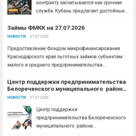
контракту засчитывается как срочная
служба. Кубань предлагает достойные
условия для тех, кто готов встать на
Займы ФМКК на 27.07.2026
защиту Отечества:
3,4 млн рублей
единовременно;
бесплатный
31.07.2026
НОВОСТИ
земельный участок;
кредитные
Предоставление Фондом микрофинансирования
каникулы;
сохранение места...
Читать
Краснодарского края льготных займов субъектам
дальше
малого и среднего предпринимательства
Краснодарского края «Старт»: Сумма от 100 тыс. до
5 млн. рублей Срок от 7 мес. до 36 мес. Процентная
Центр поддержки предпринимательства
Белореченского муниципального района
ставка 0,1- 8,15 % годовых Возможно установление
Краснодарского края приглашает на
льготного периода...
31.07.2026
Читать дальше
НОВОСТИ
БЕСПЛАТНЫЕ КОНСУЛЬТАЦИИ
Центр поддержки
предпринимательства Белореченского
муниципального района
Краснодарского края приглашает на