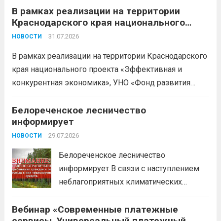
В рамках реализации на территории
БЕСПЛАТНЫЕ КОНСУЛЬТАЦИИ
Краснодарского края национального
Бухгалтерский учет и заполнение
проекта «Эффективная и конкурентная
деклараций; Трудовое
31.07.2026
НОВОСТИ
экономика»
законодательство; Бизнес-
В рамках реализации на территории Краснодарского
планирование и правовое обеспечение;
края национального проекта «Эффективная и
Микрозаймы для предпринимателей по
конкурентная экономика», УНО «Фонд развития
низким ставкам; Единый налоговый
бизнеса Краснодарского края» информирует о
платеж; Самозанятость. Телефон:
доступных мерах поддержки субъектов малого и
Белореченское лесничество
+79892903917 Часы работы: 08:00-17:00
информирует
среднего предпринимательства и граждан,
Ждем Вас...
Читать дальше
желающих вести бизнес.
29.07.2026
Читать дальше
НОВОСТИ
Белореченское лесничество
информирует В связи с наступлением
неблагоприятных климатических
условий (повышение температуры
Вебинар «Современные платежные
воздуха, отсутствие осадков,
сервисы. Универсальный платежный