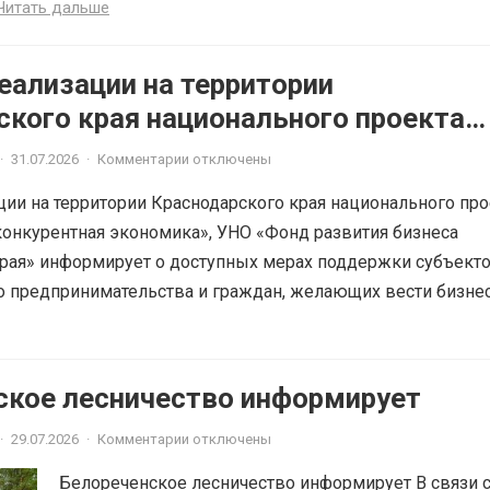
Читать дальше
еализации на территории
ского края национального проекта
ная и конкурентная экономика»
·
31.07.2026
·
Комментарии отключены
ции на территории Краснодарского края национального про
онкурентная экономика», УНО «Фонд развития бизнеса
рая» информирует о доступных мерах поддержки субъект
о предпринимательства и граждан, желающих вести бизне
ское лесничество информирует
·
29.07.2026
·
Комментарии отключены
Белореченское лесничество информирует В связи 