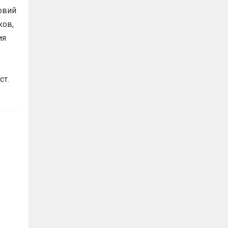
овий
ков,
ия
ст.