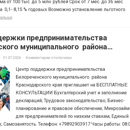
ма от 100 тыс. до 5 млн. рублей Срок от 7 мес. до 36 мес.
а 0,1- 8,15 % годовых Возможно установление льготного
дальше
держки предпринимательства
ского муниципального района
ского края приглашает на
·
31.07.2026
·
Комментарии отключены
ЫЕ КОНСУЛЬТАЦИИ
Центр поддержки предпринимательства
Белореченского муниципального района
Краснодарского края приглашает на БЕСПЛАТНЫЕ
КОНСУЛЬТАЦИИ Бухгалтерский учет и заполнение
деклараций; Трудовое законодательство; Бизнес-
планирование и правовое обеспечение; Микрозай
для предпринимателей по низким ставкам; Единый
; Самозанятость. Телефон: +79892903917 Часы работы: 08: