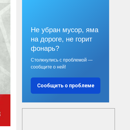
Не убран мусор, яма
на дороге, не горит
фонарь?
Столкнулись с проблемой —
сообщите о ней!
Сообщить о проблеме