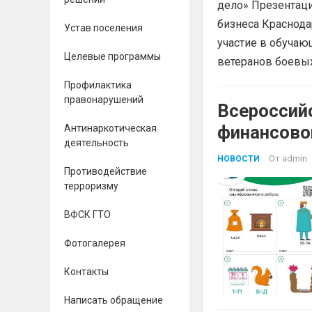
дело» Презентац
бизнеса Краснода
Устав поселения
участие в обучаю
Целевые программы
ветеранов боевых
Профилактика
правонарушений
Всероссий
финансово
Антинаркотическая
деятельность
От
admin
НОВОСТИ
Противодействие
терроризму
ВФСК ГТО
Фотогалерея
Контакты
Написать обращение