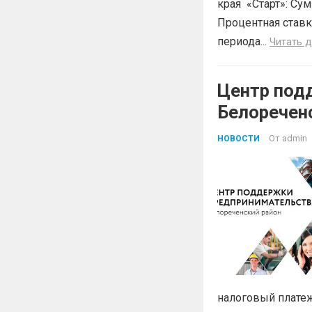
края «Старт»: Сум
Процентная ставк
периода...
Читать 
Центр под
Белоречен
Краснодар
От
admin
НОВОСТИ
БЕСПЛАТН
налоговый платеж