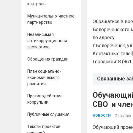
контроль
Муниципально-частное
Обращаться в во
партнерство
Белореченского м
Независимая
по адресу:
антикоррупционная
г.Белореченск, ул
экспертиза
Контактные теле
Обращения граждан
Городской: 8 (861
План социально-
экономического
Связанные за
развития
Обучающий
Противодействие
коррупции
СВО и 
Публичные слушания
От
admin
НОВОСТИ
Тексты проектов
Обучающий проект
решений