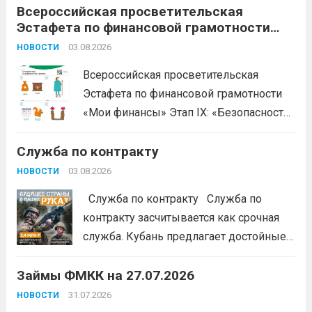
продолжается прием заявок на бесплатное участие в
Всероссийская просветительская
Эстафета по финансовой грамотности
обучающем проекте «Наше дело». Обучение
«Мои финансы»
ориентировано на ветеранов боевых...
03.08.2026
Читать дальше
НОВОСТИ
Всероссийская просветительская
Эстафета по финансовой грамотности
«Мои финансы» Этап IX: «Безопасность
денег в цифровой среде» Подробнее на
Служба по контракту
портале: моифинансы.рф
#ЭстафетаМоиФинансы
Читать дальше
03.08.2026
НОВОСТИ
Служба по контракту Служба по
контракту засчитывается как срочная
служба. Кубань предлагает достойные
условия для тех, кто готов встать на
Займы ФМКК на 27.07.2026
защиту Отечества:
3,4 млн рублей
единовременно;
бесплатный
31.07.2026
НОВОСТИ
земельный участок;
кредитные