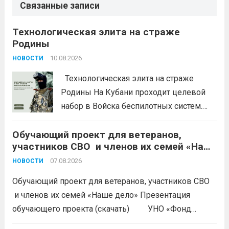
Связанные записи
Технологическая элита на страже
Родины
10.08.2026
НОВОСТИ
Технологическая элита на страже
Родины На Кубани проходит целевой
набор в Войска беспилотных систем.
Это возможность получить
Обучающий проект для ветеранов,
современную специальность,
участников СВО и членов их семей «Наше
востребованную в гражданской жизни.
дело»
Требования к кандидатам: возраст от 18
07.08.2026
НОВОСТИ
до 45 лет (для некоторых должностей —
Обучающий проект для ветеранов, участников СВО
до 35); годность...
Читать дальше
и членов их семей «Наше дело» Презентация
обучающего проекта (скачать) УНО «Фонд
развития бизнеса Краснодарского края»