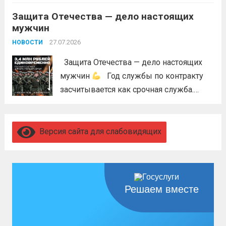
Лесного...
Читать дальше
Защита Отечества — дело настоящих
мужчин
27.07.2026
НОВОСТИ
Защита Отечества — дело настоящих
мужчин
Год службы по контракту
засчитывается как срочная служба.
Перевод в другое подразделение
невозможен без вашего согласия,
увольнение по окончании срока
Версия сайта для слабовидящих
гарантировано. Регион предоставляет
бойцам множество мер поддержки:
3,4 млн рублей единовременно;...
Читать
дальше
Решаем вместе