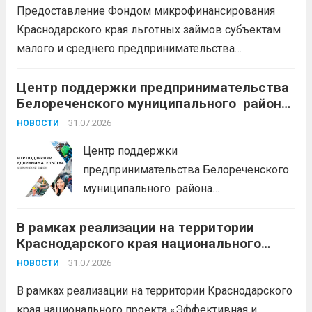
Предоставление Фондом микрофинансирования
каникулы;
сохранение места...
Читать
Краснодарского края льготных займов субъектам
дальше
малого и среднего предпринимательства
Краснодарского края «Старт»: Сумма от 100 тыс. до
5 млн. рублей Срок от 7 мес. до 36 мес. Процентная
Центр поддержки предпринимательства
Белореченского муниципального района
ставка 0,1- 8,15 % годовых Возможно установление
Краснодарского края приглашает на
льготного периода...
31.07.2026
Читать дальше
НОВОСТИ
БЕСПЛАТНЫЕ КОНСУЛЬТАЦИИ
Центр поддержки
предпринимательства Белореченского
муниципального района
Краснодарского края приглашает на
В рамках реализации на территории
БЕСПЛАТНЫЕ КОНСУЛЬТАЦИИ
Краснодарского края национального
Бухгалтерский учет и заполнение
проекта «Эффективная и конкурентная
деклараций; Трудовое
31.07.2026
НОВОСТИ
экономика»
законодательство; Бизнес-
В рамках реализации на территории Краснодарского
планирование и правовое обеспечение;
края национального проекта «Эффективная и