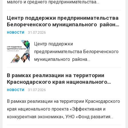
малого и среднего предпринимательства
Краснодарского края «Старт»: Сумма от 100 тыс. до
5 млн. рублей Срок от 7 мес. до 36 мес. Процентная
Центр поддержки предпринимательства
Белореченского муниципального района
ставка 0,1- 8,15 % годовых Возможно установление
Краснодарского края приглашает на
льготного периода...
31.07.2026
Читать дальше
НОВОСТИ
БЕСПЛАТНЫЕ КОНСУЛЬТАЦИИ
Центр поддержки
предпринимательства Белореченского
муниципального района
Краснодарского края приглашает на
В рамках реализации на территории
БЕСПЛАТНЫЕ КОНСУЛЬТАЦИИ
Краснодарского края национального
Бухгалтерский учет и заполнение
проекта «Эффективная и конкурентная
деклараций; Трудовое
31.07.2026
НОВОСТИ
экономика»
законодательство; Бизнес-
В рамках реализации на территории Краснодарского
планирование и правовое обеспечение;
края национального проекта «Эффективная и
Микрозаймы для предпринимателей по
конкурентная экономика», УНО «Фонд развития
низким ставкам; Единый налоговый
бизнеса Краснодарского края» информирует о