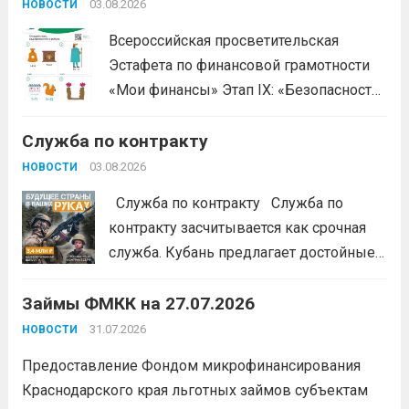
ориентировано на ветеранов боевых...
03.08.2026
Читать дальше
НОВОСТИ
Всероссийская просветительская
Эстафета по финансовой грамотности
«Мои финансы» Этап IX: «Безопасность
денег в цифровой среде» Подробнее на
Служба по контракту
портале: моифинансы.рф
#ЭстафетаМоиФинансы
Читать дальше
03.08.2026
НОВОСТИ
Служба по контракту Служба по
контракту засчитывается как срочная
служба. Кубань предлагает достойные
условия для тех, кто готов встать на
Займы ФМКК на 27.07.2026
защиту Отечества:
3,4 млн рублей
единовременно;
бесплатный
31.07.2026
НОВОСТИ
земельный участок;
кредитные
Предоставление Фондом микрофинансирования
каникулы;
сохранение места...
Читать
Краснодарского края льготных займов субъектам
дальше