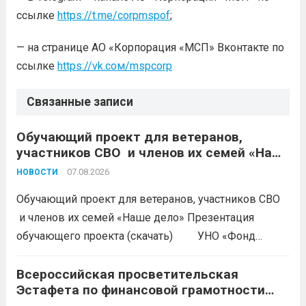
ссылке
https://t.me/corpmspof
;
— на странице АО «Корпорация «МСП» Вконтакте по
ссылке
https://vk.сом/mspcorp
Связанные записи
Обучающий проект для ветеранов,
участников СВО и членов их семей «Наше
дело»
07.08.2026
НОВОСТИ
Обучающий проект для ветеранов, участников СВО
и членов их семей «Наше дело» Презентация
обучающего проекта (скачать) УНО «Фонд
развития бизнеса Краснодарского края»
продолжается прием заявок на бесплатное участие в
Всероссийская просветительская
Эстафета по финансовой грамотности
обучающем проекте «Наше дело». Обучение
«Мои финансы»