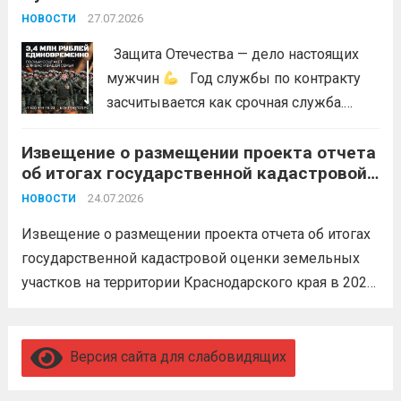
27.07.2026
НОВОСТИ
Защита Отечества — дело настоящих
мужчин
Год службы по контракту
засчитывается как срочная служба.
Перевод в другое подразделение
Извещение о размещении проекта отчета
невозможен без вашего согласия,
об итогах государственной кадастровой
увольнение по окончании срока
оценки земельных участков на
гарантировано. Регион предоставляет
24.07.2026
НОВОСТИ
территории Краснодарского края в 2026
бойцам множество мер поддержки:
году
Извещение о размещении проекта отчета об итогах
3,4 млн рублей единовременно;...
Читать
государственной кадастровой оценки земельных
дальше
участков на территории Краснодарского края в 2026
году, а также о порядке и сроках представления
замечаний к нему (скачать)
Читать дальше
Версия сайта для слабовидящих