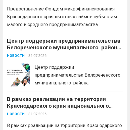
земельный участок;
кредитные
Предоставление Фондом микрофинансирования
каникулы;
сохранение места...
Читать
Краснодарского края льготных займов субъектам
дальше
малого и среднего предпринимательства
Краснодарского края «Старт»: Сумма от 100 тыс. до
5 млн. рублей Срок от 7 мес. до 36 мес. Процентная
Центр поддержки предпринимательства
Белореченского муниципального района
ставка 0,1- 8,15 % годовых Возможно установление
Краснодарского края приглашает на
льготного периода...
31.07.2026
Читать дальше
НОВОСТИ
БЕСПЛАТНЫЕ КОНСУЛЬТАЦИИ
Центр поддержки
предпринимательства Белореченского
муниципального района
Краснодарского края приглашает на
В рамках реализации на территории
БЕСПЛАТНЫЕ КОНСУЛЬТАЦИИ
Краснодарского края национального
Бухгалтерский учет и заполнение
проекта «Эффективная и конкурентная
деклараций; Трудовое
31.07.2026
НОВОСТИ
экономика»
законодательство; Бизнес-
В рамках реализации на территории Краснодарского
планирование и правовое обеспечение;