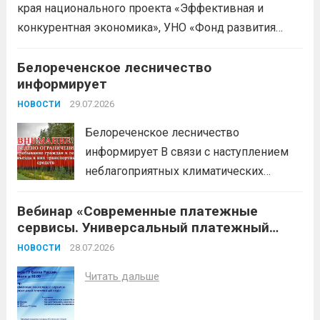
края национального проекта «Эффективная и
Микрозаймы для предпринимателей по
конкурентная экономика», УНО «Фонд развития
низким ставкам; Единый налоговый
бизнеса Краснодарского края» информирует о
платеж; Самозанятость. Телефон:
доступных мерах поддержки субъектов малого и
Белореченское лесничество
+79892903917 Часы работы: 08:00-17:00
информирует
среднего предпринимательства и граждан,
Ждем Вас...
Читать дальше
желающих вести бизнес.
29.07.2026
Читать дальше
НОВОСТИ
Белореченское лесничество
информирует В связи с наступлением
неблагоприятных климатических
условий (повышение температуры
Вебинар «Современные платежные
воздуха, отсутствие осадков,
сервисы. Универсальный платежный
порывистый ветер), в целях
код»
недопущения ухудшения лесопожарной
28.07.2026
НОВОСТИ
обстановки и предотвращения
Читать дальше
возникновений чрезвычайных
ситуаций в лесах, связанных с лесными