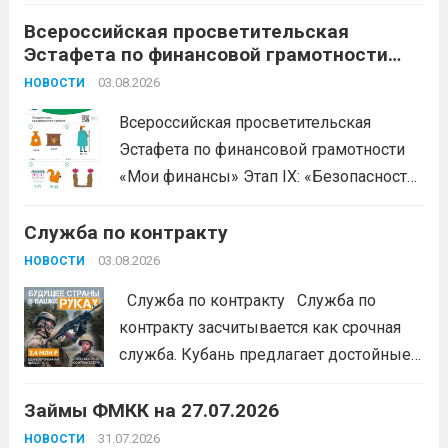
развития бизнеса Краснодарского края»
продолжается прием заявок на бесплатное участие в
Всероссийская просветительская
Эстафета по финансовой грамотности
обучающем проекте «Наше дело». Обучение
«Мои финансы»
ориентировано на ветеранов боевых...
03.08.2026
Читать дальше
НОВОСТИ
Всероссийская просветительская
Эстафета по финансовой грамотности
«Мои финансы» Этап IX: «Безопасность
денег в цифровой среде» Подробнее на
Служба по контракту
портале: моифинансы.рф
#ЭстафетаМоиФинансы
Читать дальше
03.08.2026
НОВОСТИ
Служба по контракту Служба по
контракту засчитывается как срочная
служба. Кубань предлагает достойные
условия для тех, кто готов встать на
Займы ФМКК на 27.07.2026
защиту Отечества:
3,4 млн рублей
единовременно;
бесплатный
31.07.2026
НОВОСТИ