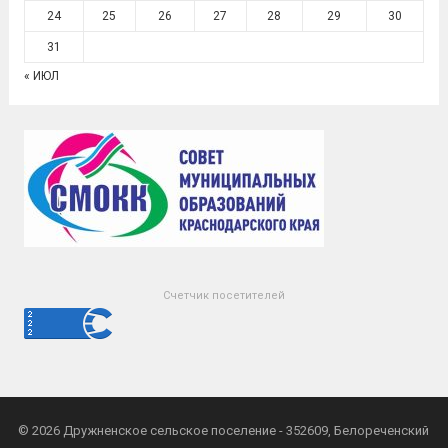
24
25
26
27
28
29
30
31
« ИЮЛ
Счетчик посетителей
© 2026
Дружненское сельское поселение
- 352609, Белореченский