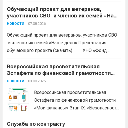
Это возможность получить
Обучающий проект для ветеранов,
современную специальность,
участников СВО и членов их семей «Наше
востребованную в гражданской жизни.
дело»
Требования к кандидатам: возраст от 18
07.08.2026
НОВОСТИ
до 45 лет (для некоторых должностей —
Обучающий проект для ветеранов, участников СВО
до 35); годность...
Читать дальше
и членов их семей «Наше дело» Презентация
обучающего проекта (скачать) УНО «Фонд
развития бизнеса Краснодарского края»
продолжается прием заявок на бесплатное участие в
Всероссийская просветительская
Эстафета по финансовой грамотности
обучающем проекте «Наше дело». Обучение
«Мои финансы»
ориентировано на ветеранов боевых...
03.08.2026
Читать дальше
НОВОСТИ
Всероссийская просветительская
Эстафета по финансовой грамотности
«Мои финансы» Этап IX: «Безопасность
денег в цифровой среде» Подробнее на
Служба по контракту
портале: моифинансы.рф