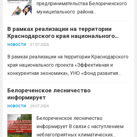
предпринимательства Белореченского
муниципального района
Краснодарского края приглашает на
В рамках реализации на территории
БЕСПЛАТНЫЕ КОНСУЛЬТАЦИИ
Краснодарского края национального
Бухгалтерский учет и заполнение
проекта «Эффективная и конкурентная
деклараций; Трудовое
31.07.2026
НОВОСТИ
экономика»
законодательство; Бизнес-
В рамках реализации на территории Краснодарского
планирование и правовое обеспечение;
края национального проекта «Эффективная и
Микрозаймы для предпринимателей по
конкурентная экономика», УНО «Фонд развития
низким ставкам; Единый налоговый
бизнеса Краснодарского края» информирует о
платеж; Самозанятость. Телефон:
доступных мерах поддержки субъектов малого и
Белореченское лесничество
+79892903917 Часы работы: 08:00-17:00
информирует
среднего предпринимательства и граждан,
Ждем Вас...
Читать дальше
желающих вести бизнес.
29.07.2026
Читать дальше
НОВОСТИ
Белореченское лесничество
информирует В связи с наступлением
неблагоприятных климатических