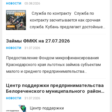
#ЭстафетаМоиФинансы
Читать дальше
03.08.2026
НОВОСТИ
Служба по контракту Служба по
контракту засчитывается как срочная
служба. Кубань предлагает достойные
условия для тех, кто готов встать на
Займы ФМКК на 27.07.2026
защиту Отечества:
3,4 млн рублей
единовременно;
бесплатный
31.07.2026
НОВОСТИ
земельный участок;
кредитные
Предоставление Фондом микрофинансирования
каникулы;
сохранение места...
Читать
Краснодарского края льготных займов субъектам
дальше
малого и среднего предпринимательства
Краснодарского края «Старт»: Сумма от 100 тыс. до
5 млн. рублей Срок от 7 мес. до 36 мес. Процентная
Центр поддержки предпринимательства
Белореченского муниципального района
ставка 0,1- 8,15 % годовых Возможно установление
Краснодарского края приглашает на
льготного периода...
31.07.2026
Читать дальше
НОВОСТИ
БЕСПЛАТНЫЕ КОНСУЛЬТАЦИИ
Центр поддержки