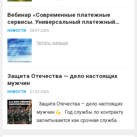
условий (повышение температуры
Вебинар «Современные платежные
воздуха, отсутствие осадков,
сервисы. Универсальный платежный
порывистый ветер), в целях
код»
недопущения ухудшения лесопожарной
28.07.2026
НОВОСТИ
обстановки и предотвращения
Читать дальше
возникновений чрезвычайных
ситуаций в лесах, связанных с лесными
пожарами, в соответствии со ст. 53.5
Лесного...
Читать дальше
Защита Отечества — дело настоящих
мужчин
27.07.2026
НОВОСТИ
Защита Отечества — дело настоящих
мужчин
Год службы по контракту
засчитывается как срочная служба.
Перевод в другое подразделение
невозможен без вашего согласия,