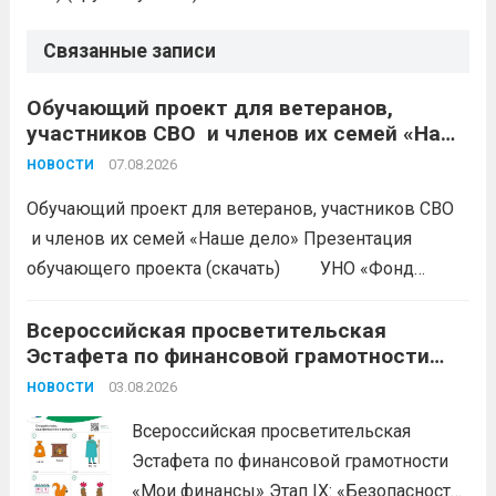
Связанные записи
Обучающий проект для ветеранов,
участников СВО и членов их семей «Наше
дело»
07.08.2026
НОВОСТИ
Обучающий проект для ветеранов, участников СВО
и членов их семей «Наше дело» Презентация
обучающего проекта (скачать) УНО «Фонд
развития бизнеса Краснодарского края»
продолжается прием заявок на бесплатное участие в
Всероссийская просветительская
Эстафета по финансовой грамотности
обучающем проекте «Наше дело». Обучение
«Мои финансы»
ориентировано на ветеранов боевых...
03.08.2026
Читать дальше
НОВОСТИ
Всероссийская просветительская
Эстафета по финансовой грамотности
«Мои финансы» Этап IX: «Безопасность