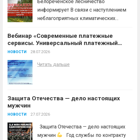
Белореченское лесничество
информирует В связи с наступлением
неблагоприятных климатических
условий (повышение температуры
Вебинар «Современные платежные
воздуха, отсутствие осадков,
сервисы. Универсальный платежный
порывистый ветер), в целях
код»
недопущения ухудшения лесопожарной
28.07.2026
НОВОСТИ
обстановки и предотвращения
Читать дальше
возникновений чрезвычайных
ситуаций в лесах, связанных с лесными
пожарами, в соответствии со ст. 53.5
Лесного...
Читать дальше
Защита Отечества — дело настоящих
мужчин
27.07.2026
НОВОСТИ
Защита Отечества — дело настоящих
мужчин
Год службы по контракту