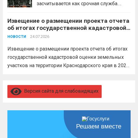
засчитывается как срочная служба.
Перевод в другое подразделение
Извещение о размещении проекта отчета
невозможен без вашего согласия,
об итогах государственной кадастровой
увольнение по окончании срока
оценки земельных участков на
гарантировано. Регион предоставляет
24.07.2026
НОВОСТИ
территории Краснодарского края в 2026
бойцам множество мер поддержки:
году
Извещение о размещении проекта отчета об итогах
3,4 млн рублей единовременно;...
Читать
государственной кадастровой оценки земельных
дальше
участков на территории Краснодарского края в 2026
году, а также о порядке и сроках представления
замечаний к нему (скачать)
Читать дальше
Версия сайта для слабовидящих
Решаем вместе