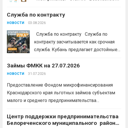
денег в цифровой среде» Подробнее на
Служба по контракту
портале: моифинансы.рф
#ЭстафетаМоиФинансы
Читать дальше
03.08.2026
НОВОСТИ
Служба по контракту Служба по
контракту засчитывается как срочная
служба. Кубань предлагает достойные
условия для тех, кто готов встать на
Займы ФМКК на 27.07.2026
защиту Отечества:
3,4 млн рублей
единовременно;
бесплатный
31.07.2026
НОВОСТИ
земельный участок;
кредитные
Предоставление Фондом микрофинансирования
каникулы;
сохранение места...
Читать
Краснодарского края льготных займов субъектам
дальше
малого и среднего предпринимательства
Краснодарского края «Старт»: Сумма от 100 тыс. до
5 млн. рублей Срок от 7 мес. до 36 мес. Процентная
Центр поддержки предпринимательства
Белореченского муниципального района
ставка 0,1- 8,15 % годовых Возможно установление