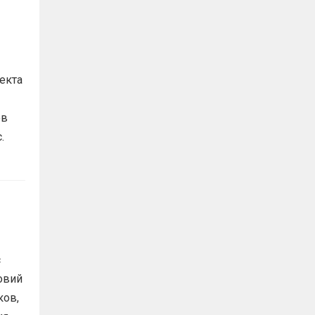
екта
ов
с.
с
овий
ков,