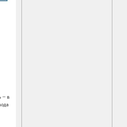
ь — в
вода