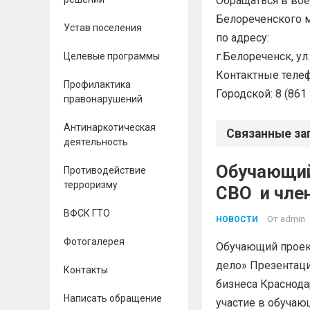
Обращаться в во
Белореченского м
Устав поселения
по адресу:
г.Белореченск, ул
Целевые программы
Контактные теле
Профилактика
Городской: 8 (861
правонарушений
Антинаркотическая
Связанные за
деятельность
Обучающий
Противодействие
терроризму
СВО и 
ВФСК ГТО
От
admin
НОВОСТИ
Фотогалерея
Обучающий проект
дело» Презентац
Контакты
бизнеса Краснода
Написать обращение
участие в обучаю