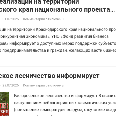
еализации на территории
ского края национального проекта
ная и конкурентная экономика»
·
31.07.2026
·
Комментарии отключены
ции на территории Краснодарского края национального про
онкурентная экономика», УНО «Фонд развития бизнеса
рая» информирует о доступных мерах поддержки субъект
о предпринимательства и граждан, желающих вести бизне
ское лесничество информирует
·
29.07.2026
·
Комментарии отключены
Белореченское лесничество информирует В связи 
наступлением неблагоприятных климатических усл
(повышение температуры воздуха, отсутствие осад