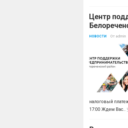
Центр под
Белоречен
Краснодар
От
admin
НОВОСТИ
БЕСПЛАТН
налоговый платеж
17:00 Ждем Вас...