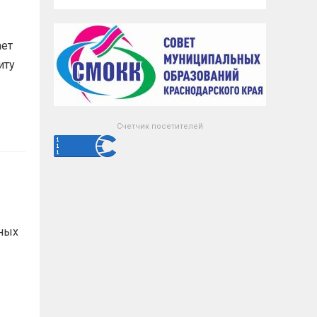
ает
иту
Счетчик посетителей
ных