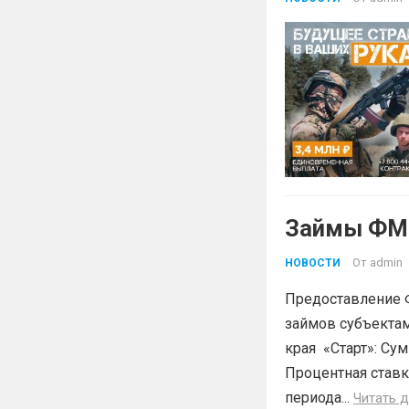
Займы ФМК
От
admin
НОВОСТИ
Предоставление 
займов субъектам
края «Старт»: Сум
Процентная ставк
периода...
Читать 