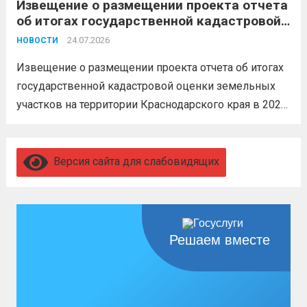
Извещение о размещении проекта отчета
невозможен без вашего согласия,
об итогах государственной кадастровой
увольнение по окончании срока
оценки земельных участков на
гарантировано. Регион предоставляет
24.07.2026
НОВОСТИ
территории Краснодарского края в 2026
бойцам множество мер поддержки:
году
Извещение о размещении проекта отчета об итогах
3,4 млн рублей единовременно;...
Читать
государственной кадастровой оценки земельных
дальше
участков на территории Краснодарского края в 2026
году, а также о порядке и сроках представления
замечаний к нему (скачать)
Читать дальше
Версия сайта для слабовидящих
Решаем вместе