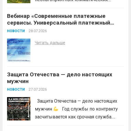
условий (повышение температуры
Вебинар «Современные платежные
воздуха, отсутствие осадков,
сервисы. Универсальный платежный
порывистый ветер), в целях
код»
недопущения ухудшения лесопожарной
28.07.2026
НОВОСТИ
обстановки и предотвращения
Читать дальше
возникновений чрезвычайных
ситуаций в лесах, связанных с лесными
пожарами, в соответствии со ст. 53.5
Лесного...
Читать дальше
Защита Отечества — дело настоящих
мужчин
27.07.2026
НОВОСТИ
Защита Отечества — дело настоящих
мужчин
Год службы по контракту
засчитывается как срочная служба.
Перевод в другое подразделение