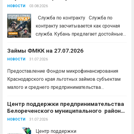
#ЭстафетаМоиФинансы
Читать дальше
03.08.2026
НОВОСТИ
Служба по контракту Служба по
контракту засчитывается как срочная
служба. Кубань предлагает достойные
условия для тех, кто готов встать на
Займы ФМКК на 27.07.2026
защиту Отечества:
3,4 млн рублей
единовременно;
бесплатный
31.07.2026
НОВОСТИ
земельный участок;
кредитные
Предоставление Фондом микрофинансирования
каникулы;
сохранение места...
Читать
Краснодарского края льготных займов субъектам
дальше
малого и среднего предпринимательства
Краснодарского края «Старт»: Сумма от 100 тыс. до
5 млн. рублей Срок от 7 мес. до 36 мес. Процентная
Центр поддержки предпринимательства
Белореченского муниципального района
ставка 0,1- 8,15 % годовых Возможно установление
Краснодарского края приглашает на
льготного периода...
31.07.2026
Читать дальше
НОВОСТИ
БЕСПЛАТНЫЕ КОНСУЛЬТАЦИИ
Центр поддержки