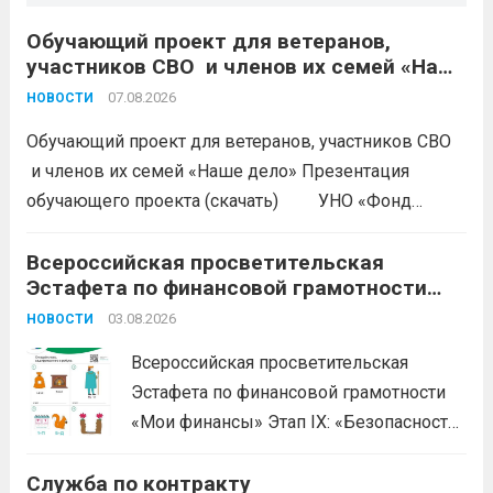
Обучающий проект для ветеранов,
участников СВО и членов их семей «Наше
дело»
07.08.2026
НОВОСТИ
Обучающий проект для ветеранов, участников СВО
и членов их семей «Наше дело» Презентация
обучающего проекта (скачать) УНО «Фонд
развития бизнеса Краснодарского края»
продолжается прием заявок на бесплатное участие в
Всероссийская просветительская
Эстафета по финансовой грамотности
обучающем проекте «Наше дело». Обучение
«Мои финансы»
ориентировано на ветеранов боевых...
03.08.2026
Читать дальше
НОВОСТИ
Всероссийская просветительская
Эстафета по финансовой грамотности
«Мои финансы» Этап IX: «Безопасность
денег в цифровой среде» Подробнее на
Служба по контракту
портале: моифинансы.рф