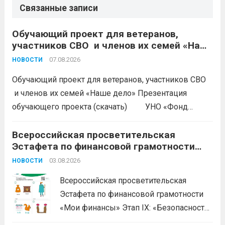
Связанные записи
Обучающий проект для ветеранов,
участников СВО и членов их семей «Наше
дело»
07.08.2026
НОВОСТИ
Обучающий проект для ветеранов, участников СВО
и членов их семей «Наше дело» Презентация
обучающего проекта (скачать) УНО «Фонд
развития бизнеса Краснодарского края»
продолжается прием заявок на бесплатное участие в
Всероссийская просветительская
Эстафета по финансовой грамотности
обучающем проекте «Наше дело». Обучение
«Мои финансы»
ориентировано на ветеранов боевых...
03.08.2026
Читать дальше
НОВОСТИ
Всероссийская просветительская
Эстафета по финансовой грамотности
«Мои финансы» Этап IX: «Безопасность
денег в цифровой среде» Подробнее на