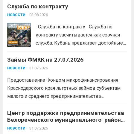
Служба по контракту
портале: моифинансы.рф
#ЭстафетаМоиФинансы
Читать дальше
03.08.2026
НОВОСТИ
Служба по контракту Служба по
контракту засчитывается как срочная
служба. Кубань предлагает достойные
условия для тех, кто готов встать на
Займы ФМКК на 27.07.2026
защиту Отечества:
3,4 млн рублей
единовременно;
бесплатный
31.07.2026
НОВОСТИ
земельный участок;
кредитные
Предоставление Фондом микрофинансирования
каникулы;
сохранение места...
Читать
Краснодарского края льготных займов субъектам
дальше
малого и среднего предпринимательства
Краснодарского края «Старт»: Сумма от 100 тыс. до
5 млн. рублей Срок от 7 мес. до 36 мес. Процентная
Центр поддержки предпринимательства
Белореченского муниципального района
ставка 0,1- 8,15 % годовых Возможно установление
Краснодарского края приглашает на
льготного периода...
31.07.2026
Читать дальше
НОВОСТИ
БЕСПЛАТНЫЕ КОНСУЛЬТАЦИИ