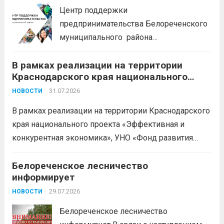
Центр поддержки
предпринимательства Белореченского
муниципального района
Краснодарского края приглашает на
В рамках реализации на территории
БЕСПЛАТНЫЕ КОНСУЛЬТАЦИИ
Краснодарского края национального
Бухгалтерский учет и заполнение
проекта «Эффективная и конкурентная
деклараций; Трудовое
31.07.2026
НОВОСТИ
экономика»
законодательство; Бизнес-
В рамках реализации на территории Краснодарского
планирование и правовое обеспечение;
края национального проекта «Эффективная и
Микрозаймы для предпринимателей по
конкурентная экономика», УНО «Фонд развития
низким ставкам; Единый налоговый
бизнеса Краснодарского края» информирует о
платеж; Самозанятость. Телефон:
доступных мерах поддержки субъектов малого и
Белореченское лесничество
+79892903917 Часы работы: 08:00-17:00
информирует
среднего предпринимательства и граждан,
Ждем Вас...
Читать дальше
желающих вести бизнес.
29.07.2026
Читать дальше
НОВОСТИ
Белореченское лесничество