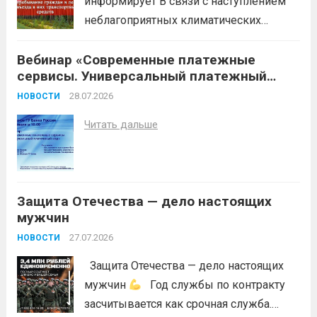
информирует В связи с наступлением
неблагоприятных климатических
условий (повышение температуры
Вебинар «Современные платежные
воздуха, отсутствие осадков,
сервисы. Универсальный платежный
порывистый ветер), в целях
код»
недопущения ухудшения лесопожарной
28.07.2026
НОВОСТИ
обстановки и предотвращения
Читать дальше
возникновений чрезвычайных
ситуаций в лесах, связанных с лесными
пожарами, в соответствии со ст. 53.5
Лесного...
Читать дальше
Защита Отечества — дело настоящих
мужчин
27.07.2026
НОВОСТИ
Защита Отечества — дело настоящих
мужчин
Год службы по контракту
засчитывается как срочная служба.