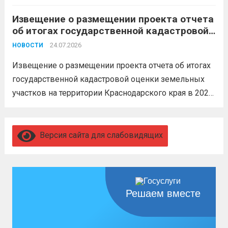
Перевод в другое подразделение
Извещение о размещении проекта отчета
невозможен без вашего согласия,
об итогах государственной кадастровой
увольнение по окончании срока
оценки земельных участков на
гарантировано. Регион предоставляет
24.07.2026
НОВОСТИ
территории Краснодарского края в 2026
бойцам множество мер поддержки:
году
Извещение о размещении проекта отчета об итогах
3,4 млн рублей единовременно;...
Читать
государственной кадастровой оценки земельных
дальше
участков на территории Краснодарского края в 2026
году, а также о порядке и сроках представления
замечаний к нему (скачать)
Читать дальше
Версия сайта для слабовидящих
Решаем вместе