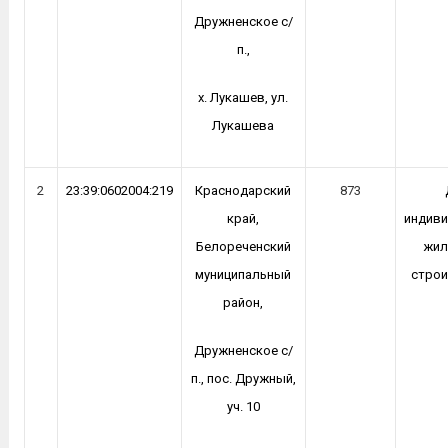
Дружненское с/
п.,
х. Лукашев, ул.
Лукашева
2
23:39:0602004:219
Краснодарский
873
край,
индиви
Белореченский
жил
муниципальный
строи
район,
Дружненское с/
п., пос. Дружный,
уч. 10