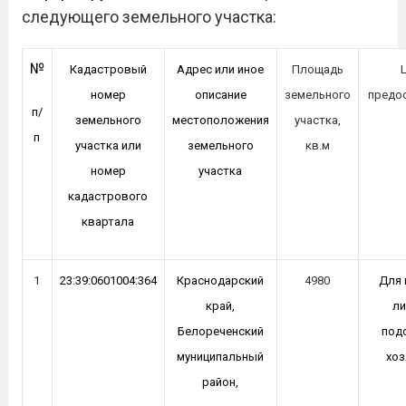
следующего земельного участка:
№
Кадастровый
Адрес или иное
Площадь
номер
описание
земельного
предо
п/
земельного
местоположения
участка,
п
участка или
земельного
кв.м
номер
участка
кадастрового
квартала
1
23:39:0601004:364
Краснодарский
4980
Для 
край,
ли
Белореченский
под
муниципальный
хоз
район,