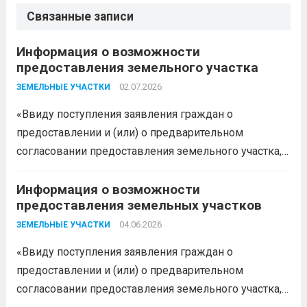
Связанные записи
Информация о возможности
предоставления земельного участка
02.07.2026
ЗЕМЕЛЬНЫЕ УЧАСТКИ
«Ввиду поступления заявления граждан о
предоставлении и (или) о предварительном
согласовании предоставления земельного участка,
администрация муниципального образования
Белореченский муниципальный район
Информация о возможности
предоставления земельных участков
Краснодарского края в соответствии с пп. 1 п. 1 ст.
39.18 ЗК РФ информирует о возможности
04.06.2026
ЗЕМЕЛЬНЫЕ УЧАСТКИ
предоставления следующего земельного участка:...
«Ввиду поступления заявления граждан о
Читать дальше
предоставлении и (или) о предварительном
согласовании предоставления земельного участка,