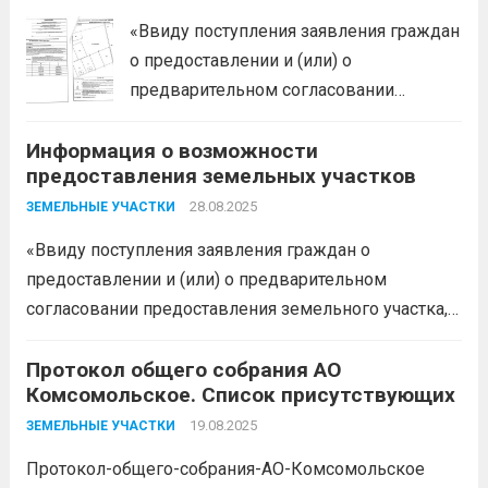
края в соответствии с пп. 1 п. 1 ст. 39.18
«Ввиду поступления заявления граждан
ЗК РФ информирует о возможности
о предоставлении и (или) о
предоставления следующего
предварительном согласовании
земельного участка:...
Читать дальше
предоставления земельного участка,
Информация о возможности
администрация муниципального
предоставления земельных участков
образования Белореченский
муниципальный район Краснодарского
28.08.2025
ЗЕМЕЛЬНЫЕ УЧАСТКИ
края в соответствии с пп. 1 п. 1 ст. 39.18
«Ввиду поступления заявления граждан о
ЗК РФ информирует о возможности
предоставлении и (или) о предварительном
предоставления следующего
согласовании предоставления земельного участка,
земельного участка:...
Читать дальше
администрация муниципального образования
Белореченский район в соответствии с пп. 1 п. 1 ст.
Протокол общего собрания АО
Комсомольское. Список присутствующих
39.18 ЗК РФ информирует о возможности
предоставления следующего земельного участка:
19.08.2025
ЗЕМЕЛЬНЫЕ УЧАСТКИ
№ п/п...
Читать дальше
Протокол-общего-собрания-АО-Комсомольское