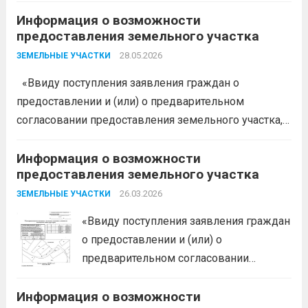
администрация муниципального образования
Белореченский муниципальный район
Информация о возможности
предоставления земельного участка
Краснодарского края в соответствии с пп. 1 п. 1 ст.
39.18 ЗК РФ информирует о возможности
28.05.2026
ЗЕМЕЛЬНЫЕ УЧАСТКИ
предоставления следующего земельного участка:...
«Ввиду поступления заявления граждан о
Читать дальше
предоставлении и (или) о предварительном
согласовании предоставления земельного участка,
администрация муниципального образования
Белореченский муниципальный район
Информация о возможности
предоставления земельного участка
Краснодарского края в соответствии с пп. 1 п. 1 ст.
39.18 ЗК РФ информирует о возможности
26.03.2026
ЗЕМЕЛЬНЫЕ УЧАСТКИ
предоставления следующего земельного...
Читать
«Ввиду поступления заявления граждан
дальше
о предоставлении и (или) о
предварительном согласовании
предоставления земельного участка,
Информация о возможности
администрация муниципального