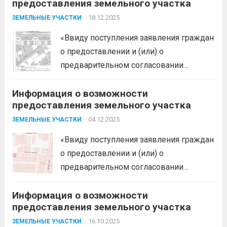
предоставления земельного участка
образования Белореченский
муниципальный район Краснодарского
18.12.2025
ЗЕМЕЛЬНЫЕ УЧАСТКИ
края в соответствии с пп. 1 п. 1 ст. 39.18
«Ввиду поступления заявления граждан
ЗК РФ информирует о возможности
о предоставлении и (или) о
предоставления следующего
предварительном согласовании
земельного участка:...
Читать дальше
предоставления земельного участка,
Информация о возможности
администрация муниципального
предоставления земельного участка
образования Белореченский
муниципальный район Краснодарского
04.12.2025
ЗЕМЕЛЬНЫЕ УЧАСТКИ
края в соответствии с пп. 1 п. 1 ст. 39.18
«Ввиду поступления заявления граждан
ЗК РФ информирует о возможности
о предоставлении и (или) о
предоставления следующего
предварительном согласовании
земельного участка:...
Читать дальше
предоставления земельного участка,
Информация о возможности
администрация муниципального
предоставления земельного участка
образования Белореченский
муниципальный район Краснодарского
16.10.2025
ЗЕМЕЛЬНЫЕ УЧАСТКИ