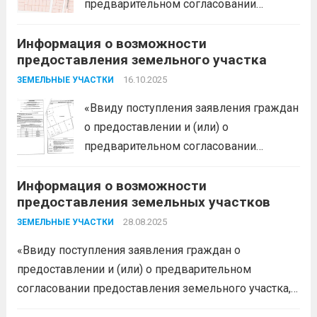
предварительном согласовании
земельного участка:...
Читать дальше
предоставления земельного участка,
Информация о возможности
администрация муниципального
предоставления земельного участка
образования Белореченский
муниципальный район Краснодарского
16.10.2025
ЗЕМЕЛЬНЫЕ УЧАСТКИ
края в соответствии с пп. 1 п. 1 ст. 39.18
«Ввиду поступления заявления граждан
ЗК РФ информирует о возможности
о предоставлении и (или) о
предоставления следующего
предварительном согласовании
земельного участка:...
Читать дальше
предоставления земельного участка,
Информация о возможности
администрация муниципального
предоставления земельных участков
образования Белореченский
муниципальный район Краснодарского
28.08.2025
ЗЕМЕЛЬНЫЕ УЧАСТКИ
края в соответствии с пп. 1 п. 1 ст. 39.18
«Ввиду поступления заявления граждан о
ЗК РФ информирует о возможности
предоставлении и (или) о предварительном
предоставления следующего
согласовании предоставления земельного участка,
земельного участка:...
Читать дальше
администрация муниципального образования