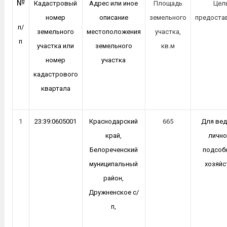
№
Кадастровый
Адрес или иное
Площадь
Цел
номер
описание
земельного
предоста
п/
земельного
местоположения
участка,
п
участка или
земельного
кв.м
номер
участка
кадастрового
квартала
1
23:39:0605001
Краснодарский
665
Для вед
край,
лично
Белореченский
подсоб
муниципальный
хозяйс
район,
Дружненское с/
п,