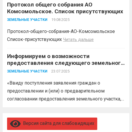
Белореченский район в соответствии с пп. 1 п. 1 ст.
Протокол общего собрания АО
Комсомольское. Список присутствующих
39.18 ЗК РФ информирует о возможности
предоставления следующего земельного участка:
19.08.2025
ЗЕМЕЛЬНЫЕ УЧАСТКИ
№ п/п...
Читать дальше
Протокол-общего-собрания-АО-Комсомольское
Список-присутствующих
Читать дальше
Информируем о возможности
предоставления следующего земельного
участка
23.07.2025
ЗЕМЕЛЬНЫЕ УЧАСТКИ
«Ввиду поступления заявления граждан о
предоставлении и (или) о предварительном
согласовании предоставления земельного участка,
администрация муниципального образования
Белореченский муниципальный район
Краснодарского края в соответствии с пп. 1 п. 1 ст.
Версия сайта для слабовидящих
39.18 ЗК РФ информирует о возможности