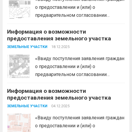
дальше
о предоставлении и (или) о
предварительном согласовании
предоставления земельного участка,
Информация о возможности
администрация муниципального
предоставления земельного участка
образования Белореченский
муниципальный район Краснодарского
18.12.2025
ЗЕМЕЛЬНЫЕ УЧАСТКИ
края в соответствии с пп. 1 п. 1 ст. 39.18
«Ввиду поступления заявления граждан
ЗК РФ информирует о возможности
о предоставлении и (или) о
предоставления следующего
предварительном согласовании
земельного участка:...
Читать дальше
предоставления земельного участка,
Информация о возможности
администрация муниципального
предоставления земельного участка
образования Белореченский
муниципальный район Краснодарского
04.12.2025
ЗЕМЕЛЬНЫЕ УЧАСТКИ
края в соответствии с пп. 1 п. 1 ст. 39.18
«Ввиду поступления заявления граждан
ЗК РФ информирует о возможности
о предоставлении и (или) о
предоставления следующего