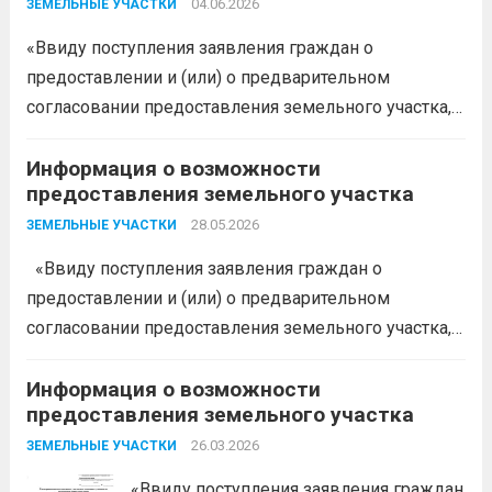
39.18 ЗК РФ информирует о возможности
04.06.2026
ЗЕМЕЛЬНЫЕ УЧАСТКИ
предоставления следующего земельного участка:...
«Ввиду поступления заявления граждан о
Читать дальше
предоставлении и (или) о предварительном
согласовании предоставления земельного участка,
администрация муниципального образования
Белореченский муниципальный район
Информация о возможности
предоставления земельного участка
Краснодарского края в соответствии с пп. 1 п. 1 ст.
39.18 ЗК РФ информирует о возможности
28.05.2026
ЗЕМЕЛЬНЫЕ УЧАСТКИ
предоставления следующего земельного участка:...
«Ввиду поступления заявления граждан о
Читать дальше
предоставлении и (или) о предварительном
согласовании предоставления земельного участка,
администрация муниципального образования
Белореченский муниципальный район
Информация о возможности
предоставления земельного участка
Краснодарского края в соответствии с пп. 1 п. 1 ст.
39.18 ЗК РФ информирует о возможности
26.03.2026
ЗЕМЕЛЬНЫЕ УЧАСТКИ
предоставления следующего земельного...
Читать
«Ввиду поступления заявления граждан