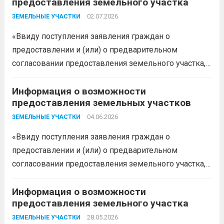
предоставления земельного участка
02.07.2026
ЗЕМЕЛЬНЫЕ УЧАСТКИ
«Ввиду поступления заявления граждан о
предоставлении и (или) о предварительном
согласовании предоставления земельного участка,
администрация муниципального образования
Белореченский муниципальный район
Информация о возможности
предоставления земельных участков
Краснодарского края в соответствии с пп. 1 п. 1 ст.
39.18 ЗК РФ информирует о возможности
04.06.2026
ЗЕМЕЛЬНЫЕ УЧАСТКИ
предоставления следующего земельного участка:...
«Ввиду поступления заявления граждан о
Читать дальше
предоставлении и (или) о предварительном
согласовании предоставления земельного участка,
администрация муниципального образования
Белореченский муниципальный район
Информация о возможности
предоставления земельного участка
Краснодарского края в соответствии с пп. 1 п. 1 ст.
39.18 ЗК РФ информирует о возможности
28.05.2026
ЗЕМЕЛЬНЫЕ УЧАСТКИ