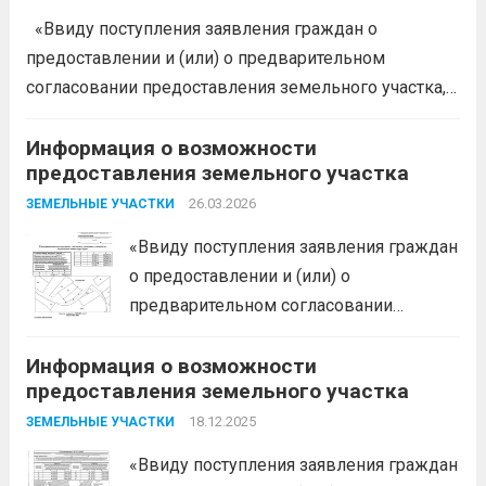
предоставления следующего земельного участка:...
«Ввиду поступления заявления граждан о
Читать дальше
предоставлении и (или) о предварительном
согласовании предоставления земельного участка,
администрация муниципального образования
Белореченский муниципальный район
Информация о возможности
предоставления земельного участка
Краснодарского края в соответствии с пп. 1 п. 1 ст.
39.18 ЗК РФ информирует о возможности
26.03.2026
ЗЕМЕЛЬНЫЕ УЧАСТКИ
предоставления следующего земельного...
Читать
«Ввиду поступления заявления граждан
дальше
о предоставлении и (или) о
предварительном согласовании
предоставления земельного участка,
Информация о возможности
администрация муниципального
предоставления земельного участка
образования Белореченский
муниципальный район Краснодарского
18.12.2025
ЗЕМЕЛЬНЫЕ УЧАСТКИ
края в соответствии с пп. 1 п. 1 ст. 39.18
«Ввиду поступления заявления граждан
ЗК РФ информирует о возможности