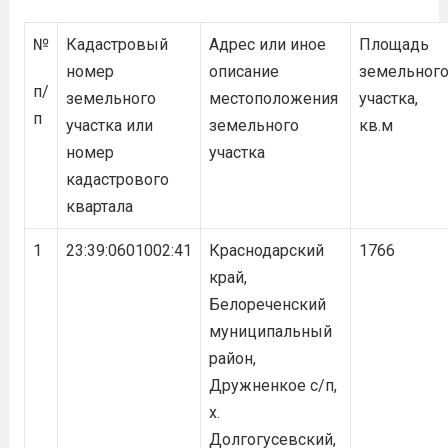
№
Кадастровый
Адрес или иное
Площадь
номер
описание
земельног
п/
земельного
местоположения
участка,
п
участка или
земельного
кв.м
номер
участка
кадастрового
квартала
1
23:39:0601002:41
Краснодарский
1766
край,
Белореченский
муниципальный
район,
Дружненкое с/п,
х.
Долгогусевский,