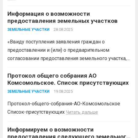
земельного участка:...
Читать дальше
предоставления земельного участка,
Информация о возможности
администрация муниципального
предоставления земельных участков
образования Белореченский
муниципальный район Краснодарского
28.08.2025
ЗЕМЕЛЬНЫЕ УЧАСТКИ
края в соответствии с пп. 1 п. 1 ст. 39.18
«Ввиду поступления заявления граждан о
ЗК РФ информирует о возможности
предоставлении и (или) о предварительном
предоставления следующего
согласовании предоставления земельного участка,
земельного участка:...
Читать дальше
администрация муниципального образования
Белореченский район в соответствии с пп. 1 п. 1 ст.
Протокол общего собрания АО
Комсомольское. Список присутствующих
39.18 ЗК РФ информирует о возможности
предоставления следующего земельного участка:
19.08.2025
ЗЕМЕЛЬНЫЕ УЧАСТКИ
№ п/п...
Читать дальше
Протокол-общего-собрания-АО-Комсомольское
Список-присутствующих
Читать дальше
Информируем о возможности
предоставления следующего земельного