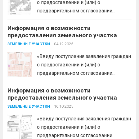
о предоставлении и (или) о
предоставления следующего
предварительном согласовании
земельного участка:...
Читать дальше
предоставления земельного участка,
Информация о возможности
администрация муниципального
предоставления земельного участка
образования Белореченский
муниципальный район Краснодарского
04.12.2025
ЗЕМЕЛЬНЫЕ УЧАСТКИ
края в соответствии с пп. 1 п. 1 ст. 39.18
«Ввиду поступления заявления граждан
ЗК РФ информирует о возможности
о предоставлении и (или) о
предоставления следующего
предварительном согласовании
земельного участка:...
Читать дальше
предоставления земельного участка,
Информация о возможности
администрация муниципального
предоставления земельного участка
образования Белореченский
муниципальный район Краснодарского
16.10.2025
ЗЕМЕЛЬНЫЕ УЧАСТКИ
края в соответствии с пп. 1 п. 1 ст. 39.18
«Ввиду поступления заявления граждан
ЗК РФ информирует о возможности
о предоставлении и (или) о
предоставления следующего
предварительном согласовании