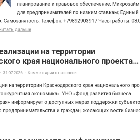
планирование и правовое обеспечение; Микрозай
для предпринимателей по низким ставкам; Единый
; Самозанятость. Телефон: +79892903917 Часы работы: 08:
Читать дальше
еализации на территории
ского края национального проекта
ная и конкурентная экономика»
·
31.07.2026
·
Комментарии отключены
ции на территории Краснодарского края национального про
онкурентная экономика», УНО «Фонд развития бизнеса
рая» информирует о доступных мерах поддержки субъект
о предпринимательства и граждан, желающих вести бизне