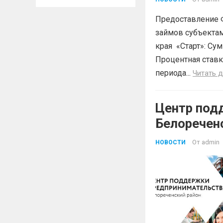
Предоставление 
займов субъектам
края «Старт»: Сум
Процентная ставк
периода...
Читать 
Центр под
Белоречен
Краснодар
От
admin
НОВОСТИ
БЕСПЛАТН