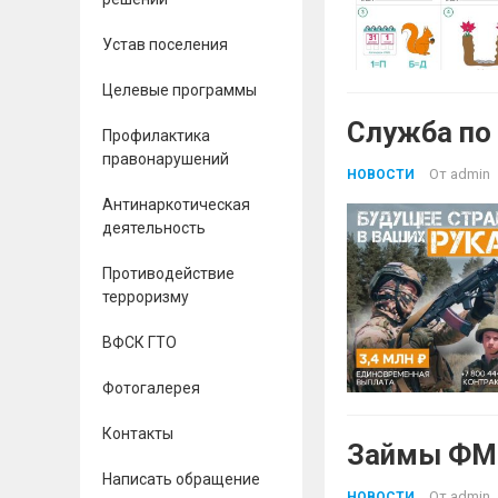
Устав поселения
Целевые программы
Служба по
Профилактика
правонарушений
От
admin
НОВОСТИ
Антинаркотическая
деятельность
Противодействие
терроризму
ВФСК ГТО
Фотогалерея
Контакты
Займы ФМК
Написать обращение
От
admin
НОВОСТИ