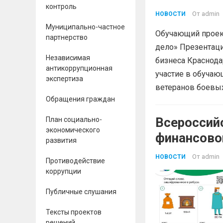
контроль
От
admin
НОВОСТИ
Муниципально-частное
Обучающий проект
партнерство
дело» Презентац
Независимая
бизнеса Краснода
антикоррупционная
участие в обучаю
экспертиза
ветеранов боевых
Обращения граждан
Всероссий
План социально-
экономического
финансово
развития
От
admin
НОВОСТИ
Противодействие
коррупции
Публичные слушания
Тексты проектов
решений