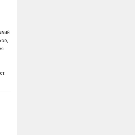
с
овий
ков,
ия
ст.