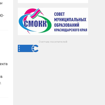
мы
00-
Счетчик посетителей
екта
ов
с.