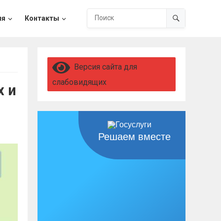
ия
Контакты
Версия сайта для
слабовидящих
х и
Решаем вместе