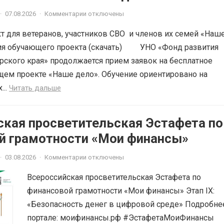
·
07.08.2026
·
Комментарии отключены
 для ветеранов, участников СВО и членов их семей «Наш
ия обучающего проекта (скачать) УНО «Фонд развития
рского края» продолжается прием заявок на бесплатное
щем проекте «Наше дело». Обучение ориентировано на
...
Читать дальше
ская просветительская Эстафета по
й грамотности «Мои финансы»
·
03.08.2026
·
Комментарии отключены
Всероссийская просветительская Эстафета по
финансовой грамотности «Мои финансы» Этап IX:
«Безопасность денег в цифровой среде» Подробне
портале: моифинансы.рф #ЭстафетаМоиФинансы