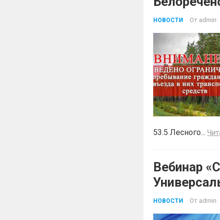
Белоречен
От
admin
НОВОСТИ
53.5 Лесного...
Чит
Вебинар «
Универсал
От
admin
НОВОСТИ