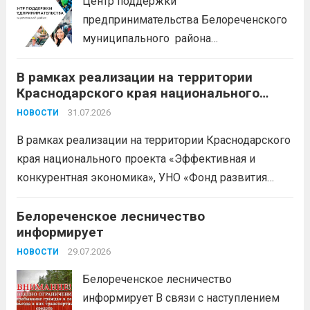
Центр поддержки
предпринимательства Белореченского
муниципального района
Краснодарского края приглашает на
В рамках реализации на территории
БЕСПЛАТНЫЕ КОНСУЛЬТАЦИИ
Краснодарского края национального
Бухгалтерский учет и заполнение
проекта «Эффективная и конкурентная
деклараций; Трудовое
31.07.2026
НОВОСТИ
экономика»
законодательство; Бизнес-
В рамках реализации на территории Краснодарского
планирование и правовое обеспечение;
края национального проекта «Эффективная и
Микрозаймы для предпринимателей по
конкурентная экономика», УНО «Фонд развития
низким ставкам; Единый налоговый
бизнеса Краснодарского края» информирует о
платеж; Самозанятость. Телефон:
доступных мерах поддержки субъектов малого и
Белореченское лесничество
+79892903917 Часы работы: 08:00-17:00
информирует
среднего предпринимательства и граждан,
Ждем Вас...
Читать дальше
желающих вести бизнес.
29.07.2026
Читать дальше
НОВОСТИ
Белореченское лесничество
информирует В связи с наступлением