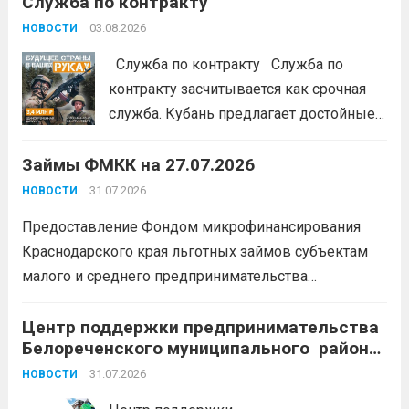
Служба по контракту
портале: моифинансы.рф
#ЭстафетаМоиФинансы
Читать дальше
03.08.2026
НОВОСТИ
Служба по контракту Служба по
контракту засчитывается как срочная
служба. Кубань предлагает достойные
условия для тех, кто готов встать на
Займы ФМКК на 27.07.2026
защиту Отечества:
3,4 млн рублей
единовременно;
бесплатный
31.07.2026
НОВОСТИ
земельный участок;
кредитные
Предоставление Фондом микрофинансирования
каникулы;
сохранение места...
Читать
Краснодарского края льготных займов субъектам
дальше
малого и среднего предпринимательства
Краснодарского края «Старт»: Сумма от 100 тыс. до
5 млн. рублей Срок от 7 мес. до 36 мес. Процентная
Центр поддержки предпринимательства
Белореченского муниципального района
ставка 0,1- 8,15 % годовых Возможно установление
Краснодарского края приглашает на
льготного периода...
31.07.2026
Читать дальше
НОВОСТИ
БЕСПЛАТНЫЕ КОНСУЛЬТАЦИИ