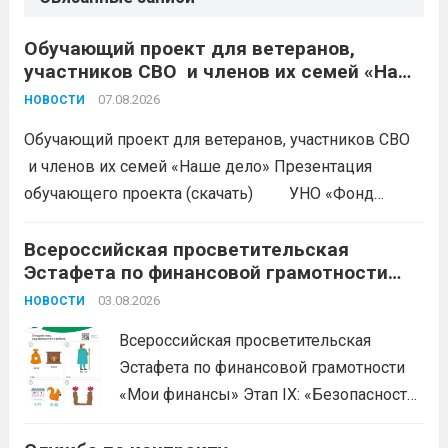
Обучающий проект для ветеранов,
участников СВО и членов их семей «Наше
дело»
07.08.2026
НОВОСТИ
Обучающий проект для ветеранов, участников СВО
и членов их семей «Наше дело» Презентация
обучающего проекта (скачать) УНО «Фонд
развития бизнеса Краснодарского края»
продолжается прием заявок на бесплатное участие в
Всероссийская просветительская
Эстафета по финансовой грамотности
обучающем проекте «Наше дело». Обучение
«Мои финансы»
ориентировано на ветеранов боевых...
03.08.2026
Читать дальше
НОВОСТИ
Всероссийская просветительская
Эстафета по финансовой грамотности
«Мои финансы» Этап IX: «Безопасность
денег в цифровой среде» Подробнее на