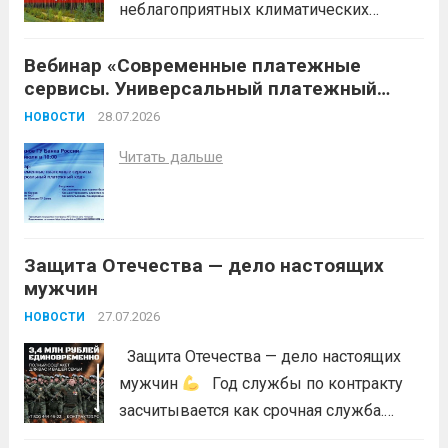
неблагоприятных климатических
условий (повышение температуры
Вебинар «Современные платежные
воздуха, отсутствие осадков,
сервисы. Универсальный платежный
порывистый ветер), в целях
код»
недопущения ухудшения лесопожарной
28.07.2026
НОВОСТИ
обстановки и предотвращения
Читать дальше
возникновений чрезвычайных
ситуаций в лесах, связанных с лесными
пожарами, в соответствии со ст. 53.5
Лесного...
Читать дальше
Защита Отечества — дело настоящих
мужчин
27.07.2026
НОВОСТИ
Защита Отечества — дело настоящих
мужчин
Год службы по контракту
засчитывается как срочная служба.
Перевод в другое подразделение