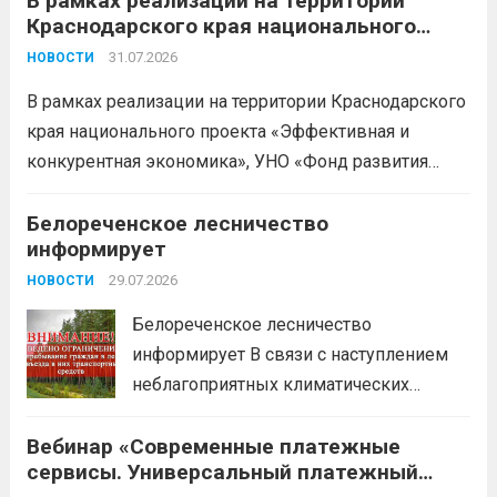
В рамках реализации на территории
Краснодарского края национального
Бухгалтерский учет и заполнение
проекта «Эффективная и конкурентная
деклараций; Трудовое
31.07.2026
НОВОСТИ
экономика»
законодательство; Бизнес-
В рамках реализации на территории Краснодарского
планирование и правовое обеспечение;
края национального проекта «Эффективная и
Микрозаймы для предпринимателей по
конкурентная экономика», УНО «Фонд развития
низким ставкам; Единый налоговый
бизнеса Краснодарского края» информирует о
платеж; Самозанятость. Телефон:
доступных мерах поддержки субъектов малого и
Белореченское лесничество
+79892903917 Часы работы: 08:00-17:00
информирует
среднего предпринимательства и граждан,
Ждем Вас...
Читать дальше
желающих вести бизнес.
29.07.2026
Читать дальше
НОВОСТИ
Белореченское лесничество
информирует В связи с наступлением
неблагоприятных климатических
условий (повышение температуры
Вебинар «Современные платежные
воздуха, отсутствие осадков,
сервисы. Универсальный платежный
порывистый ветер), в целях