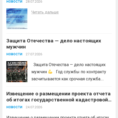
код»
недопущения ухудшения лесопожарной
28.07.2026
НОВОСТИ
обстановки и предотвращения
Читать дальше
возникновений чрезвычайных
ситуаций в лесах, связанных с лесными
пожарами, в соответствии со ст. 53.5
Лесного...
Читать дальше
Защита Отечества — дело настоящих
мужчин
27.07.2026
НОВОСТИ
Защита Отечества — дело настоящих
мужчин
Год службы по контракту
засчитывается как срочная служба.
Перевод в другое подразделение
Извещение о размещении проекта отчета
невозможен без вашего согласия,
об итогах государственной кадастровой
увольнение по окончании срока
оценки земельных участков на
гарантировано. Регион предоставляет
24.07.2026
НОВОСТИ
территории Краснодарского края в 2026
бойцам множество мер поддержки:
году
Извещение о размещении проекта отчета об итогах