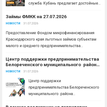
служба. Кубань предлагает достойные
условия для тех, кто готов встать на
Займы ФМКК на 27.07.2026
защиту Отечества:
3,4 млн рублей
единовременно;
бесплатный
31.07.2026
НОВОСТИ
земельный участок;
кредитные
Предоставление Фондом микрофинансирования
каникулы;
сохранение места...
Читать
Краснодарского края льготных займов субъектам
дальше
малого и среднего предпринимательства
Краснодарского края «Старт»: Сумма от 100 тыс. до
5 млн. рублей Срок от 7 мес. до 36 мес. Процентная
Центр поддержки предпринимательства
Белореченского муниципального района
ставка 0,1- 8,15 % годовых Возможно установление
Краснодарского края приглашает на
льготного периода...
31.07.2026
Читать дальше
НОВОСТИ
БЕСПЛАТНЫЕ КОНСУЛЬТАЦИИ
Центр поддержки
предпринимательства Белореченского
муниципального района
Краснодарского края приглашает на
БЕСПЛАТНЫЕ КОНСУЛЬТАЦИИ