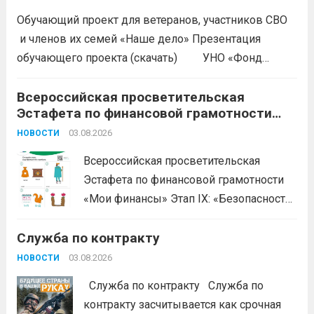
Обучающий проект для ветеранов, участников СВО
и членов их семей «Наше дело» Презентация
обучающего проекта (скачать) УНО «Фонд
развития бизнеса Краснодарского края»
продолжается прием заявок на бесплатное участие в
Всероссийская просветительская
Эстафета по финансовой грамотности
обучающем проекте «Наше дело». Обучение
«Мои финансы»
ориентировано на ветеранов боевых...
03.08.2026
Читать дальше
НОВОСТИ
Всероссийская просветительская
Эстафета по финансовой грамотности
«Мои финансы» Этап IX: «Безопасность
денег в цифровой среде» Подробнее на
Служба по контракту
портале: моифинансы.рф
#ЭстафетаМоиФинансы
Читать дальше
03.08.2026
НОВОСТИ
Служба по контракту Служба по
контракту засчитывается как срочная