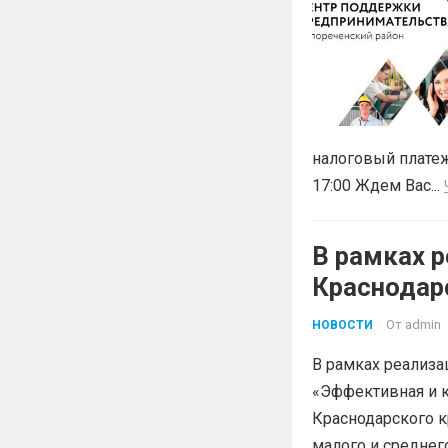
налоговый платеж
17:00 Ждем Вас...
В рамках р
Краснодар
«Эффектив
От
admin
НОВОСТИ
В рамках реализа
«Эффективная и к
Краснодарского к
малого и среднег