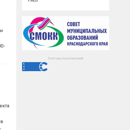
« ИЮЛ
мы
00-
Счетчик посетителей
екта
ов
с.