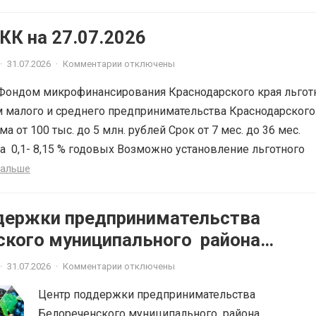
К на 27.07.2026
·
31.07.2026
·
Комментарии отключены
Фондом микрофинансирования Краснодарского края льгот
 малого и среднего предпринимательства Краснодарского
ма от 100 тыс. до 5 млн. рублей Срок от 7 мес. до 36 мес.
а 0,1- 8,15 % годовых Возможно установление льготного
дальше
держки предпринимательства
ского муниципального района
ского края приглашает на
·
31.07.2026
·
Комментарии отключены
ЫЕ КОНСУЛЬТАЦИИ
Центр поддержки предпринимательства
Белореченского муниципального района