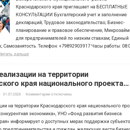
Краснодарского края приглашает на БЕСПЛАТНЫЕ
КОНСУЛЬТАЦИИ Бухгалтерский учет и заполнение
деклараций; Трудовое законодательство; Бизнес-
планирование и правовое обеспечение; Микрозай
для предпринимателей по низким ставкам; Единый
; Самозанятость. Телефон: +79892903917 Часы работы: 08:
Читать дальше
еализации на территории
ского края национального проекта
ная и конкурентная экономика»
·
31.07.2026
·
Комментарии отключены
ции на территории Краснодарского края национального про
онкурентная экономика», УНО «Фонд развития бизнеса
рая» информирует о доступных мерах поддержки субъект
о предпринимательства и граждан, желающих вести бизне