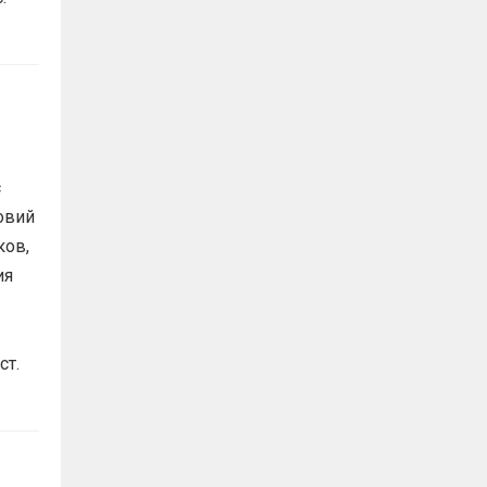
с
овий
ков,
ия
ст.