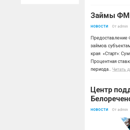
Займы ФМК
От
admin
НОВОСТИ
Предоставление 
займов субъектам
края «Старт»: Сум
Процентная ставк
периода...
Читать 
Центр под
Белоречен
Краснодар
От
admin
НОВОСТИ
БЕСПЛАТН