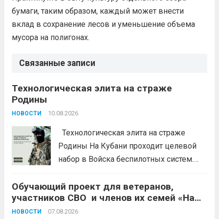
бумаги, таким образом, каждый может внести
вклад в сохранение лесов и уменьшение объема
мусора на полигонах.
Связанные записи
Технологическая элита на страже
Родины
10.08.2026
НОВОСТИ
Технологическая элита на страже
Родины На Кубани проходит целевой
набор в Войска беспилотных систем.
Это возможность получить
Обучающий проект для ветеранов,
современную специальность,
участников СВО и членов их семей «Наше
востребованную в гражданской жизни.
дело»
Требования к кандидатам: возраст от 18
07.08.2026
НОВОСТИ