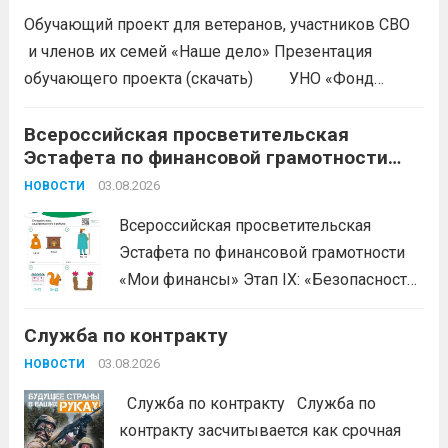
до 45 лет (для некоторых должностей —
Обучающий проект для ветеранов, участников СВО
до 35); годность...
Читать дальше
и членов их семей «Наше дело» Презентация
обучающего проекта (скачать) УНО «Фонд
развития бизнеса Краснодарского края»
продолжается прием заявок на бесплатное участие в
Всероссийская просветительская
Эстафета по финансовой грамотности
обучающем проекте «Наше дело». Обучение
«Мои финансы»
ориентировано на ветеранов боевых...
03.08.2026
Читать дальше
НОВОСТИ
Всероссийская просветительская
Эстафета по финансовой грамотности
«Мои финансы» Этап IX: «Безопасность
денег в цифровой среде» Подробнее на
Служба по контракту
портале: моифинансы.рф
#ЭстафетаМоиФинансы
Читать дальше
03.08.2026
НОВОСТИ
Служба по контракту Служба по
контракту засчитывается как срочная