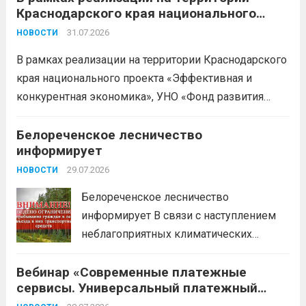
Краснодарского края национального
Бухгалтерский учет и заполнение
проекта «Эффективная и конкурентная
деклараций; Трудовое
31.07.2026
НОВОСТИ
экономика»
законодательство; Бизнес-
В рамках реализации на территории Краснодарского
планирование и правовое обеспечение;
края национального проекта «Эффективная и
Микрозаймы для предпринимателей по
конкурентная экономика», УНО «Фонд развития
низким ставкам; Единый налоговый
бизнеса Краснодарского края» информирует о
платеж; Самозанятость. Телефон:
доступных мерах поддержки субъектов малого и
Белореченское лесничество
+79892903917 Часы работы: 08:00-17:00
информирует
среднего предпринимательства и граждан,
Ждем Вас...
Читать дальше
желающих вести бизнес.
29.07.2026
Читать дальше
НОВОСТИ
Белореченское лесничество
информирует В связи с наступлением
неблагоприятных климатических
условий (повышение температуры
Вебинар «Современные платежные
воздуха, отсутствие осадков,
сервисы. Универсальный платежный
порывистый ветер), в целях
код»