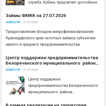
служба. Кубань предлагает достойные
условия для тех, кто готов встать на
Займы ФМКК на 27.07.2026
защиту Отечества:
3,4 млн рублей
единовременно;
бесплатный
31.07.2026
НОВОСТИ
земельный участок;
кредитные
Предоставление Фондом микрофинансирования
каникулы;
сохранение места...
Читать
Краснодарского края льготных займов субъектам
дальше
малого и среднего предпринимательства
Краснодарского края «Старт»: Сумма от 100 тыс. до
5 млн. рублей Срок от 7 мес. до 36 мес. Процентная
Центр поддержки предпринимательства
Белореченского муниципального района
ставка 0,1- 8,15 % годовых Возможно установление
Краснодарского края приглашает на
льготного периода...
31.07.2026
Читать дальше
НОВОСТИ
БЕСПЛАТНЫЕ КОНСУЛЬТАЦИИ
Центр поддержки
предпринимательства Белореченского
муниципального района
Краснодарского края приглашает на
В рамках реализации на территории
БЕСПЛАТНЫЕ КОНСУЛЬТАЦИИ