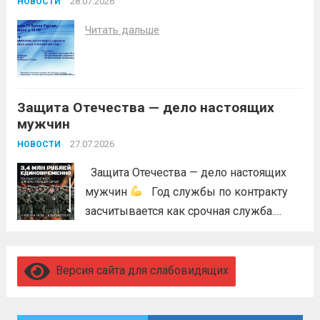
недопущения ухудшения лесопожарной
28.07.2026
НОВОСТИ
обстановки и предотвращения
Читать дальше
возникновений чрезвычайных
ситуаций в лесах, связанных с лесными
пожарами, в соответствии со ст. 53.5
Лесного...
Читать дальше
Защита Отечества — дело настоящих
мужчин
27.07.2026
НОВОСТИ
Защита Отечества — дело настоящих
мужчин
Год службы по контракту
засчитывается как срочная служба.
Перевод в другое подразделение
невозможен без вашего согласия,
увольнение по окончании срока
Версия сайта для слабовидящих
гарантировано. Регион предоставляет
бойцам множество мер поддержки: