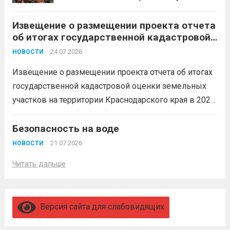
Перевод в другое подразделение
Извещение о размещении проекта отчета
невозможен без вашего согласия,
об итогах государственной кадастровой
увольнение по окончании срока
оценки земельных участков на
гарантировано. Регион предоставляет
24.07.2026
НОВОСТИ
территории Краснодарского края в 2026
бойцам множество мер поддержки:
году
Извещение о размещении проекта отчета об итогах
3,4 млн рублей единовременно;...
Читать
государственной кадастровой оценки земельных
дальше
участков на территории Краснодарского края в 2026
году, а также о порядке и сроках представления
замечаний к нему (скачать)
Безопасность на воде
Читать дальше
21.07.2026
НОВОСТИ
Читать дальше
Версия сайта для слабовидящих