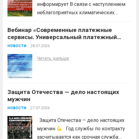
информирует В связи с наступлением
неблагоприятных климатических
условий (повышение температуры
Вебинар «Современные платежные
воздуха, отсутствие осадков,
сервисы. Универсальный платежный
порывистый ветер), в целях
код»
недопущения ухудшения лесопожарной
28.07.2026
НОВОСТИ
обстановки и предотвращения
Читать дальше
возникновений чрезвычайных
ситуаций в лесах, связанных с лесными
пожарами, в соответствии со ст. 53.5
Лесного...
Читать дальше
Защита Отечества — дело настоящих
мужчин
27.07.2026
НОВОСТИ
Защита Отечества — дело настоящих
мужчин
Год службы по контракту
засчитывается как срочная служба.