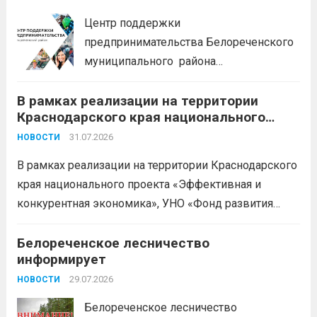
БЕСПЛАТНЫЕ КОНСУЛЬТАЦИИ
Центр поддержки
предпринимательства Белореченского
муниципального района
Краснодарского края приглашает на
В рамках реализации на территории
БЕСПЛАТНЫЕ КОНСУЛЬТАЦИИ
Краснодарского края национального
Бухгалтерский учет и заполнение
проекта «Эффективная и конкурентная
деклараций; Трудовое
31.07.2026
НОВОСТИ
экономика»
законодательство; Бизнес-
В рамках реализации на территории Краснодарского
планирование и правовое обеспечение;
края национального проекта «Эффективная и
Микрозаймы для предпринимателей по
конкурентная экономика», УНО «Фонд развития
низким ставкам; Единый налоговый
бизнеса Краснодарского края» информирует о
платеж; Самозанятость. Телефон:
доступных мерах поддержки субъектов малого и
Белореченское лесничество
+79892903917 Часы работы: 08:00-17:00
информирует
среднего предпринимательства и граждан,
Ждем Вас...
Читать дальше
желающих вести бизнес.
29.07.2026
Читать дальше
НОВОСТИ
Белореченское лесничество