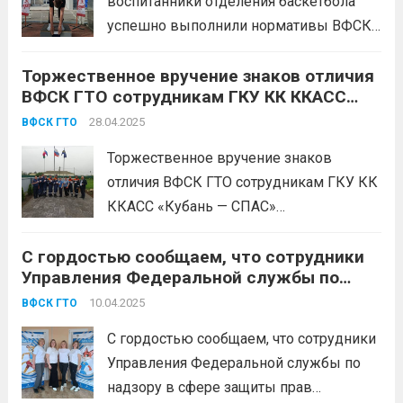
воспитанники отделения баскетбола
воспитанников футбольного клуба
успешно выполнили нормативы ВФСК
«Краснодар», посвященные 80-летию
ГТО! Это замечательное достижение не
Победы!
Эти соревнования стали...
Торжественное вручение знаков отличия
только свидетельствует о высоком
Читать дальше
ВФСК ГТО сотрудникам ГКУ КК ККАСС
уровне подготовки спортсменов, но и
«Кубань — СПАС» Белореченского
подтверждает их стремление к
28.04.2025
ВФСК ГТО
аварийно-спасательного отряда!
здоровому и активному образу жизни.
Торжественное вручение знаков
Команда усердно тренировалась и
отличия ВФСК ГТО сотрудникам ГКУ КК
проявила настоящую...
Читать дальше
ККАСС «Кубань — СПАС»
Белореченского аварийно-
С гордостью сообщаем, что сотрудники
спасательного отряда! 25 апреля 2025
Управления Федеральной службы по
года прошло значимое событие –
надзору в сфере защиты прав
вручение знаков отличия «Готов к труду
10.04.2025
ВФСК ГТО
потребителей и благополучия человека
и обороне» (ГТО) для сотрудников
по Краснодарскому краю выполнили
С гордостью сообщаем, что сотрудники
«Кубань-Спас». Это мероприятие
нормативы ВФСК «Готов к труду и
Управления Федеральной службы по
подчеркнуло важность...
Читать дальше
обороне»!
надзору в сфере защиты прав