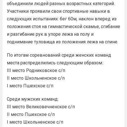
объединили людей разных возрастных категорий.
Участники проявили свои спортивные навыки в
следующих испытаниях: бег 60м, наклон вперед из
положения стоя на гимнастической скамье, сгибание
и разгибание рук в упоре лежа на полу и
поднимание туловища из положения лежа на спине.
По итогам соревнований среди женских команд
места распределились следующим образом:
III место Родниковское с/п
II место Школьненское с/п
I место Пшехское с/п
Среди мужских команд:
III место Великовечненское с/п
II место Пшехское с/п
I место Школьненское с/п