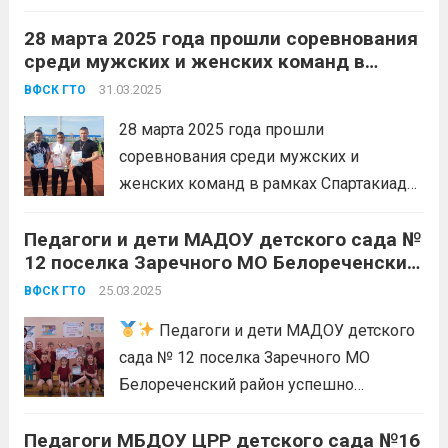
потребителей и благополучия человека
28 марта 2025 года прошли соревнования
по Краснодарскому краю выполнили
среди мужских и женских команд в
нормативы ВФСК «Готов к труду и
рамках Спартакиады предприятий,
обороне»! Участницы прошли
31.03.2025
ВФСК ГТО
организаций, учреждений МО
испытания, соответствующие своей
Белореченский район, включающие в
28 марта 2025 года прошли
возрастной ступени. Мы увидели
себя выполнение нормативов ВФСК ГТО.
соревнования среди мужских и
невероятные усилия...
Читать дальше
женских команд в рамках Спартакиады
предприятий, организаций, учреждений
Педагоги и дети МАДОУ детского сада №
МО Белореченский район, включающие
12 поселка Заречного МО Белореченский
в себя выполнение нормативов ВФСК
район успешно выполнили нормативы
ГТО. Это мероприятие собрало команды
25.03.2025
ВФСК ГТО
Всероссийского физкультурно-
из различных организаций, которые с
спортивного комплекса «Готов к труду и
Педагоги и дети МАДОУ детского
большим энтузиазмом и духом...
Читать
обороне» (ГТО)!
сада № 12 поселка Заречного МО
дальше
Белореченский район успешно
выполнили нормативы Всероссийского
Педагоги МБДОУ ЦРР детского сада №16
физкультурно-спортивного комплекса