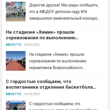
проявили свои силы и упорство,
Дорогие друзья! Мы рады сообщить,
активно участвуя в спортивных
что в МБДОУ детском саду №4
испытаниях и...
Читать дальше
завершился замечательный конкурс
рисунков «Я рисую ГТО»! 🖌
На стадионе «Химик» прошли
Маленькие художники проявили
соревнования по выполнению
невероятное воображение и
нормативов Всероссийского
креативность, иллюстрируя свои
05.05.2025
ВФСК ГТО
физкультурно-спортивного комплекса
представления о спорте, здоровье и
«Готов к труду и обороне»
На стадионе «Химик» прошли
системе ГТО. Каждая работа – это
соревнования по выполнению
уникальный...
Читать дальше
нормативов Всероссийского
физкультурно-спортивного комплекса
С гордостью сообщаем, что
«Готов к труду и обороне» среди юных
воспитанники отделения баскетбола
участников из детско-юношеского
успешно выполнили нормативы ВФСК
военно-патриотического
30.04.2025
ВФСК ГТО
ГТО!
общественного движения «ЮНАРМИЯ»,
С гордостью сообщаем, что
воспитанников отделения бокса и