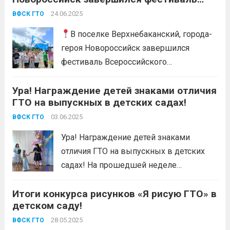
Всероссийского физкультурно-
24.06.2025
ВФСК ГТО
спортивного комплекса «Готов к труду и
обороне «, среди граждан, проживающих
В поселке Верхнебаканский, города-
в сельской местности.
героя Новороссийск завершился
фестиваль Всероссийского
физкультурно-спортивного комплекса
Ура! Награждение детей знаками отличия
«Готов к труду и обороне «, среди
ГТО на выпускных в детских садах!
граждан, проживающих в сельской
местности. 🕯В День памяти и скорби
03.06.2025
ВФСК ГТО
мероприятие началось с минуты
Ура! Награждение детей знаками
молчания, признавая важность
отличия ГТО на выпускных в детских
исторического наследия нашего
садах! На прошедшей неделе
государства и памяти...
Читать дальше
сотрудники центра тестирования ВФСК
Итоги конкурса рисунков «Я рисую ГТО» в
ГТО провели торжественное
детском саду!
награждение юных спортсменов
знаками отличия. Эти маленькие герои
28.05.2025
ВФСК ГТО