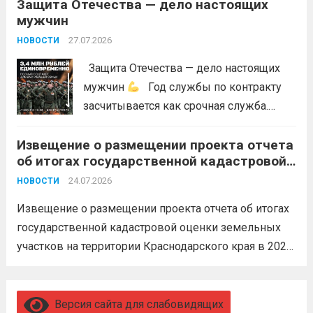
Защита Отечества — дело настоящих
мужчин
27.07.2026
НОВОСТИ
Защита Отечества — дело настоящих
мужчин
Год службы по контракту
засчитывается как срочная служба.
Перевод в другое подразделение
Извещение о размещении проекта отчета
невозможен без вашего согласия,
об итогах государственной кадастровой
увольнение по окончании срока
оценки земельных участков на
гарантировано. Регион предоставляет
24.07.2026
НОВОСТИ
территории Краснодарского края в 2026
бойцам множество мер поддержки:
году
Извещение о размещении проекта отчета об итогах
3,4 млн рублей единовременно;...
Читать
государственной кадастровой оценки земельных
дальше
участков на территории Краснодарского края в 2026
году, а также о порядке и сроках представления
замечаний к нему (скачать)
Читать дальше
Версия сайта для слабовидящих