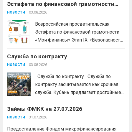
Эстафета по финансовой грамотности
обучающем проекте «Наше дело». Обучение
«Мои финансы»
ориентировано на ветеранов боевых...
03.08.2026
Читать дальше
НОВОСТИ
Всероссийская просветительская
Эстафета по финансовой грамотности
«Мои финансы» Этап IX: «Безопасность
денег в цифровой среде» Подробнее на
Служба по контракту
портале: моифинансы.рф
#ЭстафетаМоиФинансы
Читать дальше
03.08.2026
НОВОСТИ
Служба по контракту Служба по
контракту засчитывается как срочная
служба. Кубань предлагает достойные
условия для тех, кто готов встать на
Займы ФМКК на 27.07.2026
защиту Отечества:
3,4 млн рублей
единовременно;
бесплатный
31.07.2026
НОВОСТИ
земельный участок;
кредитные
Предоставление Фондом микрофинансирования