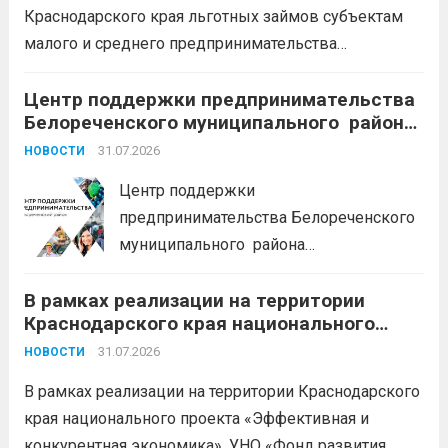
каникулы;
сохранение места...
Читать
Краснодарского края льготных займов субъектам
дальше
малого и среднего предпринимательства
Краснодарского края «Старт»: Сумма от 100 тыс. до
5 млн. рублей Срок от 7 мес. до 36 мес. Процентная
Центр поддержки предпринимательства
Белореченского муниципального района
ставка 0,1- 8,15 % годовых Возможно установление
Краснодарского края приглашает на
льготного периода...
31.07.2026
Читать дальше
НОВОСТИ
БЕСПЛАТНЫЕ КОНСУЛЬТАЦИИ
Центр поддержки
предпринимательства Белореченского
муниципального района
Краснодарского края приглашает на
В рамках реализации на территории
БЕСПЛАТНЫЕ КОНСУЛЬТАЦИИ
Краснодарского края национального
Бухгалтерский учет и заполнение
проекта «Эффективная и конкурентная
деклараций; Трудовое
31.07.2026
НОВОСТИ
экономика»
законодательство; Бизнес-
В рамках реализации на территории Краснодарского
планирование и правовое обеспечение;
края национального проекта «Эффективная и
Микрозаймы для предпринимателей по
конкурентная экономика», УНО «Фонд развития