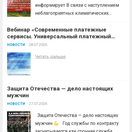
информирует В связи с наступлением
неблагоприятных климатических
условий (повышение температуры
Вебинар «Современные платежные
воздуха, отсутствие осадков,
сервисы. Универсальный платежный
порывистый ветер), в целях
код»
недопущения ухудшения лесопожарной
28.07.2026
НОВОСТИ
обстановки и предотвращения
Читать дальше
возникновений чрезвычайных
ситуаций в лесах, связанных с лесными
пожарами, в соответствии со ст. 53.5
Лесного...
Читать дальше
Защита Отечества — дело настоящих
мужчин
27.07.2026
НОВОСТИ
Защита Отечества — дело настоящих
мужчин
Год службы по контракту
засчитывается как срочная служба.