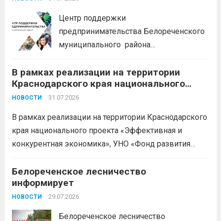
БЕСПЛАТНЫЕ КОНСУЛЬТАЦИИ
Центр поддержки
предпринимательства Белореченского
муниципального района
Краснодарского края приглашает на
В рамках реализации на территории
БЕСПЛАТНЫЕ КОНСУЛЬТАЦИИ
Краснодарского края национального
Бухгалтерский учет и заполнение
проекта «Эффективная и конкурентная
деклараций; Трудовое
31.07.2026
НОВОСТИ
экономика»
законодательство; Бизнес-
В рамках реализации на территории Краснодарского
планирование и правовое обеспечение;
края национального проекта «Эффективная и
Микрозаймы для предпринимателей по
конкурентная экономика», УНО «Фонд развития
низким ставкам; Единый налоговый
бизнеса Краснодарского края» информирует о
платеж; Самозанятость. Телефон:
доступных мерах поддержки субъектов малого и
Белореченское лесничество
+79892903917 Часы работы: 08:00-17:00
информирует
среднего предпринимательства и граждан,
Ждем Вас...
Читать дальше
желающих вести бизнес.
29.07.2026
Читать дальше
НОВОСТИ
Белореченское лесничество