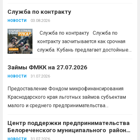
денег в цифровой среде» Подробнее на
Служба по контракту
портале: моифинансы.рф
#ЭстафетаМоиФинансы
Читать дальше
03.08.2026
НОВОСТИ
Служба по контракту Служба по
контракту засчитывается как срочная
служба. Кубань предлагает достойные
условия для тех, кто готов встать на
Займы ФМКК на 27.07.2026
защиту Отечества:
3,4 млн рублей
единовременно;
бесплатный
31.07.2026
НОВОСТИ
земельный участок;
кредитные
Предоставление Фондом микрофинансирования
каникулы;
сохранение места...
Читать
Краснодарского края льготных займов субъектам
дальше
малого и среднего предпринимательства
Краснодарского края «Старт»: Сумма от 100 тыс. до
5 млн. рублей Срок от 7 мес. до 36 мес. Процентная
Центр поддержки предпринимательства
Белореченского муниципального района
ставка 0,1- 8,15 % годовых Возможно установление
Краснодарского края приглашает на
льготного периода...
31.07.2026
Читать дальше
НОВОСТИ