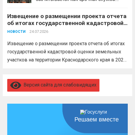
Перевод в другое подразделение
Извещение о размещении проекта отчета
невозможен без вашего согласия,
об итогах государственной кадастровой
увольнение по окончании срока
оценки земельных участков на
гарантировано. Регион предоставляет
24.07.2026
НОВОСТИ
территории Краснодарского края в 2026
бойцам множество мер поддержки:
году
Извещение о размещении проекта отчета об итогах
3,4 млн рублей единовременно;...
Читать
государственной кадастровой оценки земельных
дальше
участков на территории Краснодарского края в 2026
году, а также о порядке и сроках представления
замечаний к нему (скачать)
Читать дальше
Версия сайта для слабовидящих
Решаем вместе