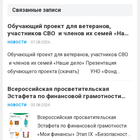
Связанные записи
Обучающий проект для ветеранов,
участников СВО и членов их семей «Наше
дело»
07.08.2026
НОВОСТИ
Обучающий проект для ветеранов, участников СВО
и членов их семей «Наше дело» Презентация
обучающего проекта (скачать) УНО «Фонд
развития бизнеса Краснодарского края»
продолжается прием заявок на бесплатное участие в
Всероссийская просветительская
Эстафета по финансовой грамотности
обучающем проекте «Наше дело». Обучение
«Мои финансы»
ориентировано на ветеранов боевых...
03.08.2026
Читать дальше
НОВОСТИ
Всероссийская просветительская
Эстафета по финансовой грамотности
«Мои финансы» Этап IX: «Безопасность