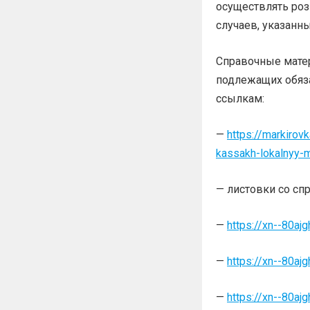
осуществлять роз
случаев, указанн
Справочные матер
подлежащих обяз
ссылкам:
—
https://markirov
kassakh-lokalnyy-
— листовки со сп
—
https://xn--80aj
—
https://xn--80aj
—
https://xn--80aj