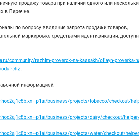
ничную продажу товара при наличии одного или нескольки
ых в Перечне.
иалы по вопросу введения запрета продажи товаров,
ательной маркировке средствами идентификации, доступн
ka.ru/community/rezhim-proverok-na-kassakh/oflayn-proverka-n
modul-chz
.
равочной информацией:
ghhoc2aj1c8b.xn--p1ai/business/projects/tobacco/checkout/hel
ghhoc2aj1c8b.xn--p1ai/business/projects/dairy/checkout/helper
ghhoc2aj1c8b.xn--p1ai/business/projects/water/checkout/helpe