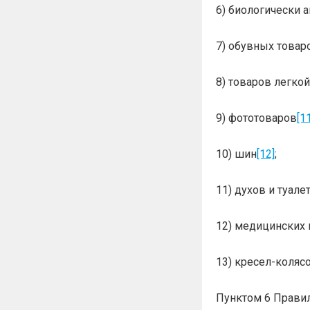
6) биологически 
7) обувных товар
8) товаров легк
9) фототоваров
[1
10) шин
[12]
;
11) духов и туал
12) медицинских
13) кресел-коляс
Пунктом 6 Правил