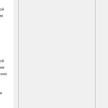
ой
ия
ой
ции
енно
и