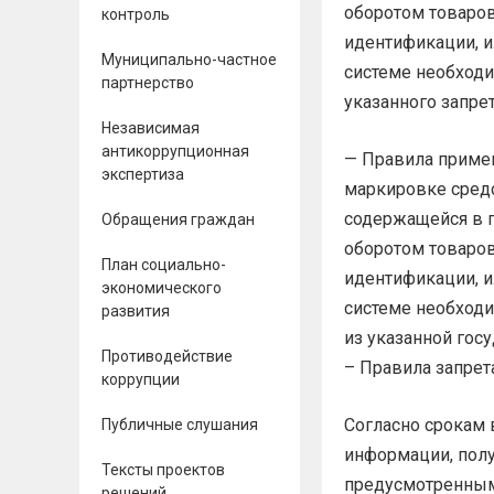
оборотом товаро
контроль
идентификации, и
Муниципально-частное
системе необходи
партнерство
указанного запре
Независимая
антикоррупционная
— Правила примен
экспертиза
маркировке сред
содержащейся в 
Обращения граждан
оборотом товаро
План социально-
идентификации, и
экономического
системе необходи
развития
из указанной гос
Противодействие
– Правила запрета
коррупции
Согласно срокам 
Публичные слушания
информации, пол
Тексты проектов
предусмотренным
решений