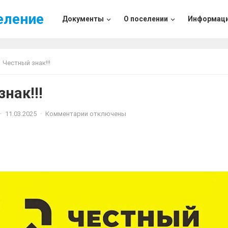
еление
Документы
О поселении
Информац
Честный знак!!!
нак!!!
·
11.03.2025
·
Комментарии отключены