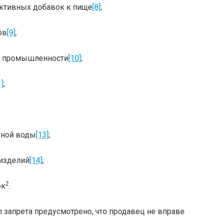
активных добавок к пище
[8]
;
ов
[9]
;
ой промышленности
[10]
;
1]
;
етной воды
[13]
;
 изделий
[14]
;
2
ок
.
 запрета предусмотрено, что продавец не вправе