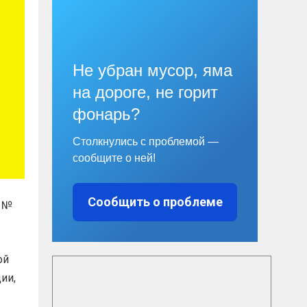
Не убран мусор, яма
на дороге, не горит
фонарь?
Столкнулись с проблемой —
сообщите о ней!
Сообщить о проблеме
. №
ой
ии,