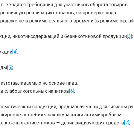
г.
вводятся требования для участников оборота товаров,
розничную реализацию товаров, по проверке кода
родаже не в режиме реального времени (в режиме офлайн
укции, никотинсодержащей и безникотиновой продукции
[3]
;
укции
[4]
;
оды
[5]
;
, изготавливаемых на основе пива,
ов слабоалкогольных напитков
[6]
;
сметической продукции, предназначенной для гигиены рук
ркировке потребительской упаковки антимикробным
кже кожных антисептиков — дезинфицирующих средств
[7]
;