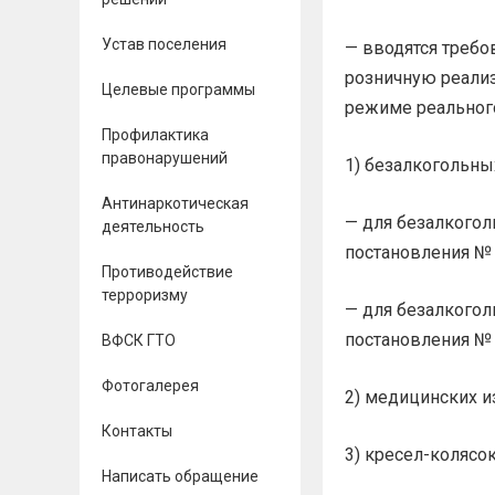
Устав поселения
— вводятся требо
розничную реализ
Целевые программы
режиме реального
Профилактика
правонарушений
1) безалкогольны
Антинаркотическая
— для безалкогол
деятельность
постановления № 8
Противодействие
терроризму
— для безалкогол
постановления № 8
ВФСК ГТО
Фотогалерея
2) медицинских и
Контакты
3) кресел-колясо
Написать обращение