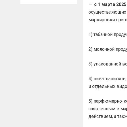
—
с 1 марта 2025 
осуществляющих 
маркировки при п
1) табачной прод
2) молочной прод
3) упакованной в
4) пива, напитков
и отдельных вид
5) парфюмерно-ко
заявленным в ма
действием, а та