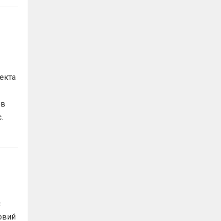
екта
ов
с.
с
овий