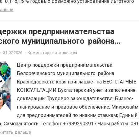
а 0,1- 8,15 % годовых Возможно установление льготного
дальше
держки предпринимательства
ского муниципального района
ского края приглашает на
·
31.07.2026
·
Комментарии отключены
ЫЕ КОНСУЛЬТАЦИИ
Центр поддержки предпринимательства
Белореченского муниципального района
Краснодарского края приглашает на БЕСПЛАТНЫЕ
КОНСУЛЬТАЦИИ Бухгалтерский учет и заполнение
деклараций; Трудовое законодательство; Бизнес-
планирование и правовое обеспечение; Микрозай
для предпринимателей по низким ставкам; Единый
; Самозанятость. Телефон: +79892903917 Часы работы: 08:
Читать дальше