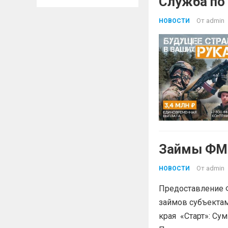
Служба по
От
admin
НОВОСТИ
Займы ФМК
От
admin
НОВОСТИ
Предоставление 
займов субъектам
края «Старт»: Сум