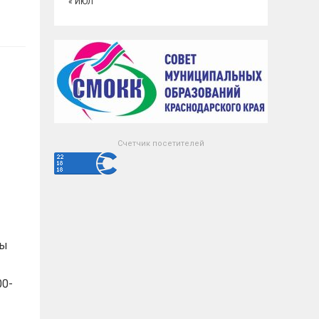
« ИЮЛ
Счетчик посетителей
мы
00-