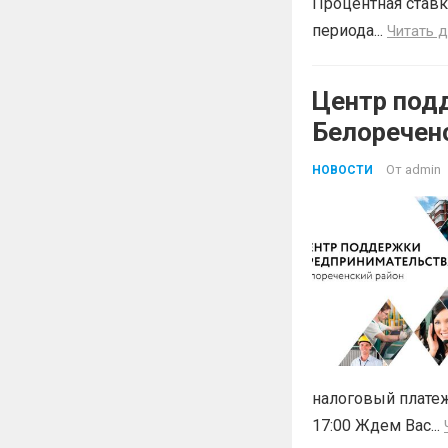
Процентная ставк
периода...
Читать 
Центр под
Белоречен
Краснодар
От
admin
НОВОСТИ
БЕСПЛАТН
налоговый платеж
17:00 Ждем Вас...