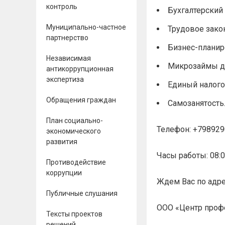
контроль
Бухгалтерский 
Муниципально-частное
Трудовое зако
партнерство
Бизнес-планир
Независимая
Микрозаймы дл
антикоррупционная
экспертиза
Единый налого
Обращения граждан
Самозанятость
План социально-
Телефон: +79892
экономического
развития
Часы работы: 08:0
Противодействие
коррупции
Ждем Вас по адресу
Публичные слушания
ООО «Центр профе
Тексты проектов
решений