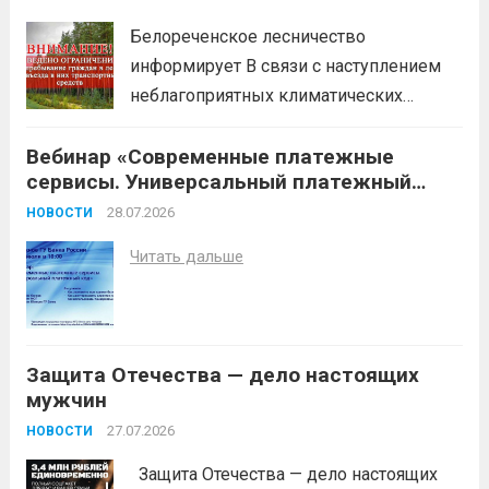
Белореченское лесничество
информирует В связи с наступлением
неблагоприятных климатических
условий (повышение температуры
Вебинар «Современные платежные
воздуха, отсутствие осадков,
сервисы. Универсальный платежный
порывистый ветер), в целях
код»
недопущения ухудшения лесопожарной
28.07.2026
НОВОСТИ
обстановки и предотвращения
Читать дальше
возникновений чрезвычайных
ситуаций в лесах, связанных с лесными
пожарами, в соответствии со ст. 53.5
Лесного...
Читать дальше
Защита Отечества — дело настоящих
мужчин
27.07.2026
НОВОСТИ
Защита Отечества — дело настоящих