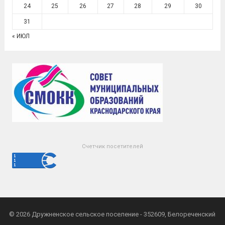
24
25
26
27
28
29
30
31
« ИЮЛ
Счетчик посетителей
© 2026
Дружненское сельское поселение
- 352609, Белореченский