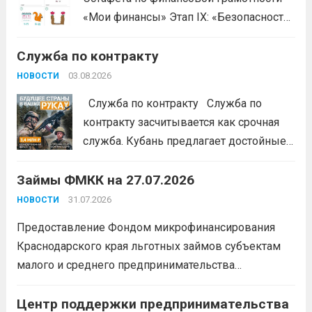
«Мои финансы» Этап IX: «Безопасность
денег в цифровой среде» Подробнее на
Служба по контракту
портале: моифинансы.рф
#ЭстафетаМоиФинансы
Читать дальше
03.08.2026
НОВОСТИ
Служба по контракту Служба по
контракту засчитывается как срочная
служба. Кубань предлагает достойные
условия для тех, кто готов встать на
Займы ФМКК на 27.07.2026
защиту Отечества:
3,4 млн рублей
единовременно;
бесплатный
31.07.2026
НОВОСТИ
земельный участок;
кредитные
Предоставление Фондом микрофинансирования
каникулы;
сохранение места...
Читать
Краснодарского края льготных займов субъектам
дальше
малого и среднего предпринимательства
Краснодарского края «Старт»: Сумма от 100 тыс. до
5 млн. рублей Срок от 7 мес. до 36 мес. Процентная
Центр поддержки предпринимательства