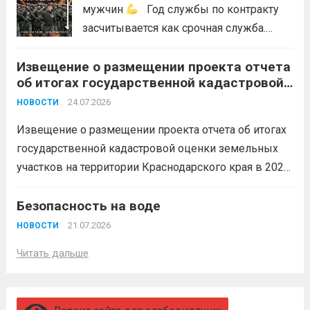
мужчин
Год службы по контракту
засчитывается как срочная служба.
Перевод в другое подразделение
Извещение о размещении проекта отчета
невозможен без вашего согласия,
об итогах государственной кадастровой
увольнение по окончании срока
оценки земельных участков на
гарантировано. Регион предоставляет
24.07.2026
НОВОСТИ
территории Краснодарского края в 2026
бойцам множество мер поддержки:
году
Извещение о размещении проекта отчета об итогах
3,4 млн рублей единовременно;...
Читать
государственной кадастровой оценки земельных
дальше
участков на территории Краснодарского края в 2026
году, а также о порядке и сроках представления
замечаний к нему (скачать)
Безопасность на воде
Читать дальше
21.07.2026
НОВОСТИ
Читать дальше