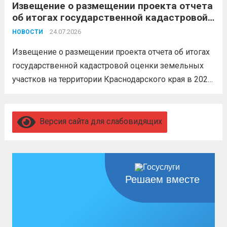
Извещение о размещении проекта отчета
невозможен без вашего согласия,
об итогах государственной кадастровой
увольнение по окончании срока
оценки земельных участков на
гарантировано. Регион предоставляет
24.07.2026
НОВОСТИ
территории Краснодарского края в 2026
бойцам множество мер поддержки:
году
Извещение о размещении проекта отчета об итогах
3,4 млн рублей единовременно;...
Читать
государственной кадастровой оценки земельных
дальше
участков на территории Краснодарского края в 2026
году, а также о порядке и сроках представления
замечаний к нему (скачать)
Читать дальше
Версия сайта для слабовидящих
Решаем вместе