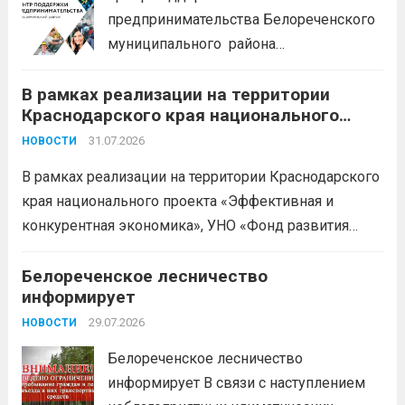
предпринимательства Белореченского
муниципального района
Краснодарского края приглашает на
В рамках реализации на территории
БЕСПЛАТНЫЕ КОНСУЛЬТАЦИИ
Краснодарского края национального
Бухгалтерский учет и заполнение
проекта «Эффективная и конкурентная
деклараций; Трудовое
31.07.2026
НОВОСТИ
экономика»
законодательство; Бизнес-
В рамках реализации на территории Краснодарского
планирование и правовое обеспечение;
края национального проекта «Эффективная и
Микрозаймы для предпринимателей по
конкурентная экономика», УНО «Фонд развития
низким ставкам; Единый налоговый
бизнеса Краснодарского края» информирует о
платеж; Самозанятость. Телефон:
доступных мерах поддержки субъектов малого и
Белореченское лесничество
+79892903917 Часы работы: 08:00-17:00
информирует
среднего предпринимательства и граждан,
Ждем Вас...
Читать дальше
желающих вести бизнес.
29.07.2026
Читать дальше
НОВОСТИ
Белореченское лесничество
информирует В связи с наступлением