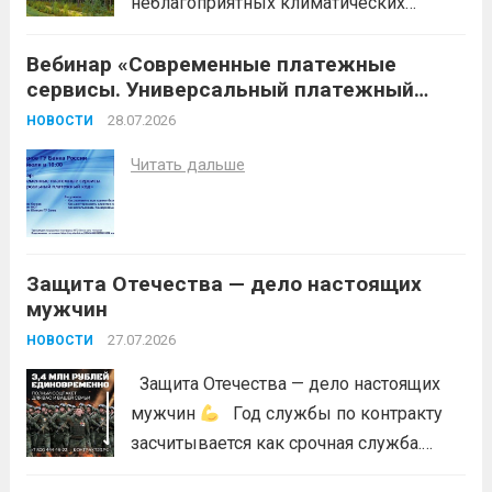
неблагоприятных климатических
условий (повышение температуры
Вебинар «Современные платежные
воздуха, отсутствие осадков,
сервисы. Универсальный платежный
порывистый ветер), в целях
код»
недопущения ухудшения лесопожарной
28.07.2026
НОВОСТИ
обстановки и предотвращения
Читать дальше
возникновений чрезвычайных
ситуаций в лесах, связанных с лесными
пожарами, в соответствии со ст. 53.5
Лесного...
Читать дальше
Защита Отечества — дело настоящих
мужчин
27.07.2026
НОВОСТИ
Защита Отечества — дело настоящих
мужчин
Год службы по контракту
засчитывается как срочная служба.
Перевод в другое подразделение