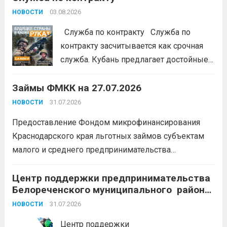
#ЭстафетаМоиФинансы
Читать дальше
03.08.2026
НОВОСТИ
Служба по контракту Служба по
контракту засчитывается как срочная
служба. Кубань предлагает достойные
условия для тех, кто готов встать на
Займы ФМКК на 27.07.2026
защиту Отечества:
3,4 млн рублей
единовременно;
бесплатный
31.07.2026
НОВОСТИ
земельный участок;
кредитные
Предоставление Фондом микрофинансирования
каникулы;
сохранение места...
Читать
Краснодарского края льготных займов субъектам
дальше
малого и среднего предпринимательства
Краснодарского края «Старт»: Сумма от 100 тыс. до
5 млн. рублей Срок от 7 мес. до 36 мес. Процентная
Центр поддержки предпринимательства
Белореченского муниципального района
ставка 0,1- 8,15 % годовых Возможно установление
Краснодарского края приглашает на
льготного периода...
31.07.2026
Читать дальше
НОВОСТИ
БЕСПЛАТНЫЕ КОНСУЛЬТАЦИИ
Центр поддержки