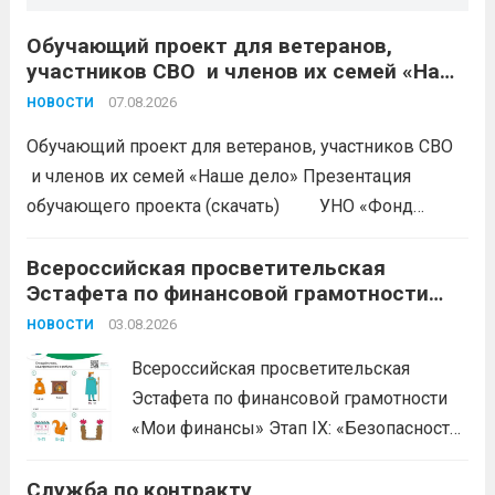
Обучающий проект для ветеранов,
участников СВО и членов их семей «Наше
дело»
07.08.2026
НОВОСТИ
Обучающий проект для ветеранов, участников СВО
и членов их семей «Наше дело» Презентация
обучающего проекта (скачать) УНО «Фонд
развития бизнеса Краснодарского края»
продолжается прием заявок на бесплатное участие в
Всероссийская просветительская
Эстафета по финансовой грамотности
обучающем проекте «Наше дело». Обучение
«Мои финансы»
ориентировано на ветеранов боевых...
03.08.2026
Читать дальше
НОВОСТИ
Всероссийская просветительская
Эстафета по финансовой грамотности
«Мои финансы» Этап IX: «Безопасность
денег в цифровой среде» Подробнее на
Служба по контракту
портале: моифинансы.рф